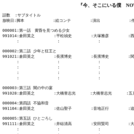
『今、そこにいる僕 NOW A
話数  :サブタイトル

放映日:脚本            :絵コンテ        :演出            :
000001:第一話　黄昏を見つめる少女

991014:倉田英之        :平松禎史        :大塚雅彦        :
      :                :                :           
000002:第二話 少年と狂王と

991021:倉田英之        :長濱博史        :長濱博史        :
      :                :                :           
      :                :                :          
      :                :                :           
      :                :                :           
000003:第三話 闇の中の宴

991028:倉田英之        :大橋誉志光      :大橋誉志光      :
000004:第四話 不協和音

991104:倉田英之        :佐山聖子        :音地正行        :
000005:第五話 ひとごろし

991111:倉田英之        :井硲清高        :安田賢司        
      :                :                :          