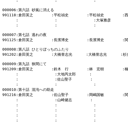
      :                :                :           
000006:第六話 砂嵐に消える

991118:倉田英之        :平松禎史        :平松禎史        :
      :                :                :大塚雅彦     
      :                :                :           
000007:第七話 逃れの夜

991125:倉田英之        :長濱博史        :長濱博史        :
000008:第八話 ひとりぼっちのふたり

991202:倉田英之        :大橋誉志光      :大橋誉志光      :杉
000009:第九話 狭間にて

991209:倉田英之        :鈴木　行        :林　宏樹        :
      :                :大地丙太郎      :              
      :                :佐山聖子        :              
      :                :                :            
000010:第十話 混沌への助走

991216:倉田英之        :佐山聖子        :岡嶋国敏        :
      :                :山崎健志        :              
      :                :                :            
      :                :                :            
      :                :                :            
      :                :                :            