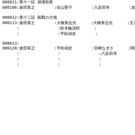
000011:第十一話 崩壊前夜

000106:倉田英之        :佐山聖子        :六反田等        :
000012:第十二話 殺戮の大地

000113:倉田英之        :大橋誉志光      :大橋誉志光      :
      :                :鈴木輪流郎      :                
      :                :平松禎史        :                
000013:

000120:倉田英之        :平松禎史        :宮崎なぎさ      :関
      :                :                :六反田等      
      :                :                :            