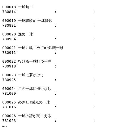
000018:一球無二

780814:                :                :              
000019:一球讃歌or一球賛歌

780821:                :                :              
000020:進め一球

780904:                :                :              
000021:一球に魂こめてor鉄腕一球

780911:                :                :              
000022:投げる一球打つ一球

780918:                :                :              
000023:一球に夢かけて

780925:                :                :              
000024:この一球に悔いなし

781009:                :                :              
000025:めざせ!栄光の一球

781016:                :                :              
000026:一球の詩が聞こえる
