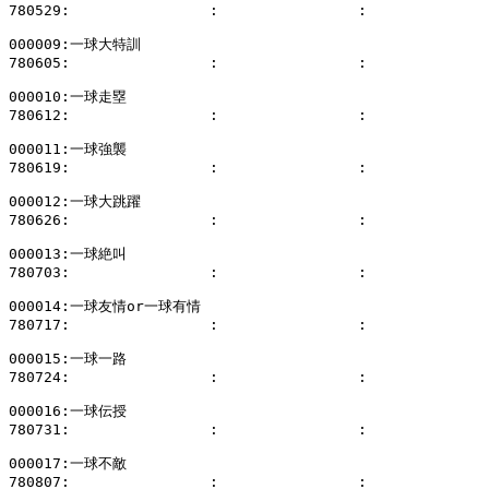
780529:                :                :              
000009:一球大特訓

780605:                :                :              
000010:一球走塁

780612:                :                :              
000011:一球強襲

780619:                :                :              
000012:一球大跳躍

780626:                :                :              
000013:一球絶叫

780703:                :                :              
000014:一球友情or一球有情

780717:                :                :              
000015:一球一路

780724:                :                :              
000016:一球伝授

780731:                :                :              
000017:一球不敵

780807:                :                :              