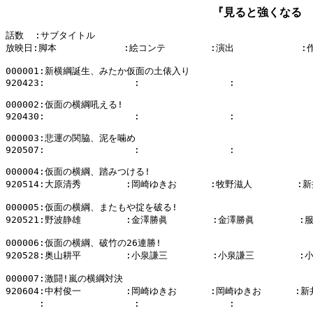
『見ると強くなる 
話数  :サブタイトル

放映日:脚本            :絵コンテ        :演出            :
000001:新横綱誕生、みたか仮面の土俵入り

920423:                :                :              
000002:仮面の横綱吼える!

920430:                :                :              
000003:悲運の関脇、泥を噛め

920507:                :                :              
000004:仮面の横綱、踏みつける!

920514:大原清秀        :岡崎ゆきお      :牧野滋人        :新
000005:仮面の横綱、またもや掟を破る!

920521:野波静雄        :金澤勝眞        :金澤勝眞        :
000006:仮面の横綱、破竹の26連勝!

920528:奥山耕平        :小泉謙三        :小泉謙三        :
000007:激闘!嵐の横綱対決

920604:中村俊一        :岡崎ゆきお      :岡崎ゆきお      :新
      :                :                :             