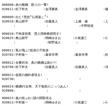
000008:炎の横綱、怒りの一撃!

920611:松下幹夫        :金澤勝眞        :金澤勝眞        :
000009:出た!荒技“仏壇返し”!

920618:奥山耕平        :佐藤真人        :上條　修        :
      :                :                :中野頼道        
000010:千秋楽前夜、恩人岡林教授死す!

920625:奥山耕平        :岡崎ゆきお      :小泉謙三        :小
      :                :牧野滋人        :                
000011:竜が飛ぶ!怒涛の千秋楽

920702:中村俊一        :秦泉寺博        :秦泉寺博        :
000012:全勝対決、真の横綱は誰か?!

920709:松下幹夫        :佐藤真人        :佐藤真人        :
000013:仮面の婚約者現る!

920730:                :                :              
000014:横綱VS女将、天下無双のごっつあん!

920806:                :                :              
000015:嵐の前ぶれ!謎の関取現る

920813:中村俊一        :岡崎ゆきお      :小泉謙三        :小