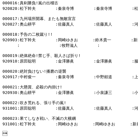
000016:真剣勝負!嵐の出稽古

920820:松下幹夫        :秦泉寺博        :秦泉寺博        :
000017:九州場所開幕、またも無敵宣言

920827:奥山耕平        :佐藤真人        :佐藤真人        :
000018:予告の二枚蹴り!!

920903:松下幹夫        :岡崎ゆきお      :鈴木貴一        :新
      :                :牧野滋人        :                
000019:絶体絶命!禁じ手、殺人さば折り!

920910:原田聡明        :金澤勝眞        :金澤勝眞        :
000020:絶対負けない!播磨の逆襲

920917:中村俊一        :秦泉寺博        :中野頼道        :
000021:大懸賞、必殺の内掛け!

920930:奥山耕平        :金澤勝眞        :小泉謙三        :
000022:吹き荒れる、張り手の嵐!

931001:原田聡明        :佐藤真人        :佐藤真人        :
000023:果てしなき戦い、不滅の大横綱

