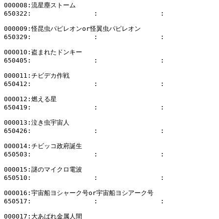
000008:流星塵ストーム

650322:                :                :              
000009:怪昆虫パピレオンor怪翼虫パピレオン

650329:                :                :              
000010:盗まれたドンキー

650405:                :                :              
000011:チビデカ作戦

650412:                :                :              
000012:燃える星

650419:                :                :              
000013:泣き虫宇宙人

650426:                :                :              
000014:チビッコ政府誕生

650503:                :                :              
000015:謎のマイクロ電波

650510:                :                :              
000016:宇宙船ヨシャーク号or宇宙船ヨシアーク号

650517:                :                :              
000017:大あばれ金属人間
