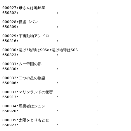
000027:母さんは地球星

650802:                :                :              
000028:怪盗ゴパン

650809:                :                :              
000029:宇宙動物アンドロ

650816:                :                :              
000030:急げ!地球はSOSor急げ地球はSOS

650823:                :                :              
000031:ムー帝国の影

650830:                :                :              
000032:二つの星の物語

650906:                :                :              
000033:マリンランドの秘密

650913:                :                :              
000034:邪魔者はジュン

650920:                :                :              
000035:太陽をとりもどせ

650927:                :                :              