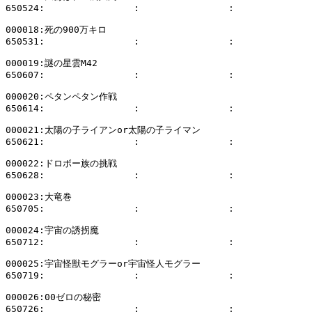
650524:                :                :              
000018:死の900万キロ

650531:                :                :              
000019:謎の星雲M42

650607:                :                :              
000020:ペタンペタン作戦

650614:                :                :              
000021:太陽の子ライアンor太陽の子ライマン

650621:                :                :              
000022:ドロボー族の挑戦

650628:                :                :              
000023:大竜巻

650705:                :                :              
000024:宇宙の誘拐魔

650712:                :                :              
000025:宇宙怪獣モグラーor宇宙怪人モグラー

650719:                :                :              
000026:00ゼロの秘密

650726:                :                :              