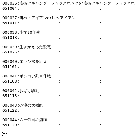
000036:底抜けギャング・フックとホックor底抜けギャング　フックとホッ
651004:                :                :              
000037:叫べ・アイアンor叫べアイアン

651011:                :                :              
000038:小学10年生

651018:                :                :              
000039:生きかえった恐竜

651025:                :                :              
000040:エラン水を狙え

651101:                :                :              
000041:ポンコツ列車作戦

651108:                :                :              
000042:おばけ騒動

651115:                :                :              
000043:砂漠の大叛乱

651122:                :                :              
000044:ムー帝国の崩壊

