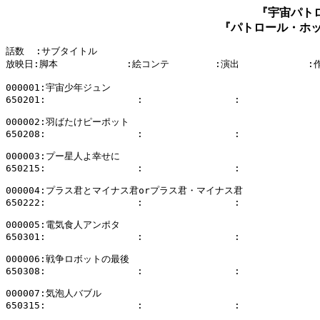
『宇宙パトロ
『パトロール・ホッパ
話数  :サブタイトル

放映日:脚本            :絵コンテ        :演出            :
000001:宇宙少年ジュン

650201:                :                :              
000002:羽ばたけピーポット

650208:                :                :              
000003:プー星人よ幸せに

650215:                :                :              
000004:プラス君とマイナス君orプラス君・マイナス君

650222:                :                :              
000005:電気食人アンポタ

650301:                :                :              
000006:戦争ロボットの最後

650308:                :                :              
000007:気泡人バブル

650315:                :                :              