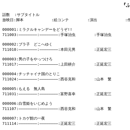
『
話数  :サブタイトル

放映日:脚本            :絵コンテ        :演出            :
000001:ミラクルキャンデーをどうぞ!!

711003:――――――――:――――――――:手塚治虫        :手塚治虫

000002:ブラ子　どこへゆく

711010:――――――――:――――――――:本田元男        :正延宏三

000003:男の子をやっつけろ

711017:――――――――:――――――――:上田耕介        :正延宏三

000004:チッチャイナ国のとりこ

711024:――――――――:――――――――:西谷克和        :山本　繁

000005:もえる　無人島

711031:――――――――:――――――――:富野喜幸        :正延宏三

000006:白雪姫をいじめよう

711107:――――――――:――――――――:西谷克和        :山本　繁

000007:トカゲ館の一夜

711114:――――――――:――――――――:正延宏三        :正延宏三
