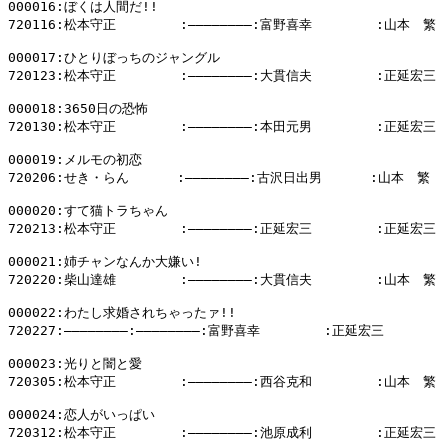
000016:ぼくは人間だ!!

720116:松本守正        :――――――――:富野喜幸        :山本　繁

000017:ひとりぼっちのジャングル

720123:松本守正        :――――――――:大貫信夫        :正延宏三

000018:3650日の恐怖

720130:松本守正        :――――――――:本田元男        :正延宏三

000019:メルモの初恋

720206:せき・らん      :――――――――:古沢日出男      :山本　繁

000020:すて猫トラちゃん

720213:松本守正        :――――――――:正延宏三        :正延宏三

000021:姉チャンなんか大嫌い!

720220:柴山達雄        :――――――――:大貫信夫        :山本　繁

000022:わたし求婚されちゃったァ!!

720227:――――――――:――――――――:富野喜幸        :正延宏三

000023:光りと闇と愛

720305:松本守正        :――――――――:西谷克和        :山本　繁

000024:恋人がいっぱい

720312:松本守正        :――――――――:池原成利        :正延宏三
