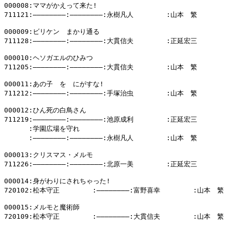
000008:ママがかえって来た!

711121:――――――――:――――――――:永樹凡人        :山本　繁

000009:ビリケン　まかり通る

711128:――――――――:――――――――:大貫信夫        :正延宏三

000010:ヘソガエルのひみつ

711205:――――――――:――――――――:大貫信夫        :山本　繁

000011:あの子　を　にがすな!

711212:――――――――:――――――――:手塚治虫        :山本　繁

000012:ひん死の白鳥さん

711219:――――――――:――――――――:池原成利        :正延宏三

      :学園広場を守れ

      :――――――――:――――――――:永樹凡人        :山本　繁

000013:クリスマス・メルモ

711226:――――――――:――――――――:北原一美        :正延宏三

000014:身がわりにされちゃった!

720102:松本守正        :――――――――:富野喜幸        :山本　繁

000015:メルモと魔術師

720109:松本守正        :――――――――:大貫信夫        :山本　繁
