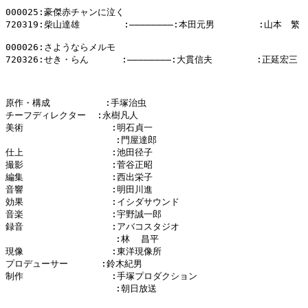
000025:豪傑赤チャンに泣く

720319:柴山達雄        :――――――――:本田元男        :山本　繁

000026:さようならメルモ

720326:せき・らん      :――――――――:大貫信夫        :正延宏三

原作・構成          :手塚治虫

チーフディレクター  :永樹凡人

美術                :明石貞一

                    :門屋達郎

仕上                :池田径子

撮影                :菅谷正昭

編集                :西出栄子

音響                :明田川進

効果                :イシダサウンド

音楽                :宇野誠一郎

録音                :アバコスタジオ

                    :林  昌平

現像                :東洋現像所

プロデューサー      :鈴木紀男

制作                :手塚プロダクション

                    :朝日放送
