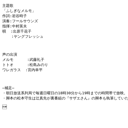
主題歌

「ふしぎなメルモ」

作詞:岩谷時子

演奏:フールサウンズ

指揮:中村英夫

唄  :出原千花子

    :ヤングフレッシュ

声の出演

メルモ      :武藤礼子

トトオ      :松島みのり

ワレガラス  :宮内幸平

―補足―

・朝日放送系列局で毎週日曜日の18時30分から19時までの時間帯で放映。

