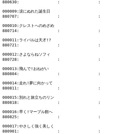
880630:                :                :              
000009:涙にぬれた誕生日

880707:                :                :              
000010:クレストへのめざめ

880714:                :                :              
000011:ライバルは天才!?

880721:                :                :              
000012:さよならねソフィ

880728:                :                :              
000013:飛んで!おねがい

880804:                :                :              
000014:走れ!夢に向かって

880811:                :                :              
000015:別れと旅立ちのリン

880818:                :                :              
000016:早く!マーブル館へ

880825:                :                :              
000017:やさしく強く美しく

880901:                :                :              