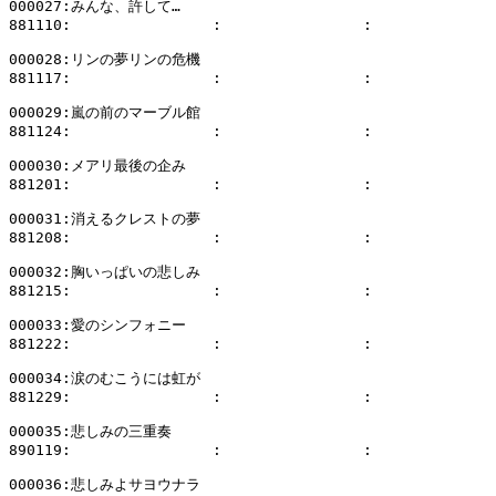
000027:みんな、許して…

881110:                :                :              
000028:リンの夢リンの危機

881117:                :                :              
000029:嵐の前のマーブル館

881124:                :                :              
000030:メアリ最後の企み

881201:                :                :              
000031:消えるクレストの夢

881208:                :                :              
000032:胸いっぱいの悲しみ

881215:                :                :              
000033:愛のシンフォニー

881222:                :                :              
000034:涙のむこうには虹が

881229:                :                :              
000035:悲しみの三重奏

890119:                :                :              
000036:悲しみよサヨウナラ
