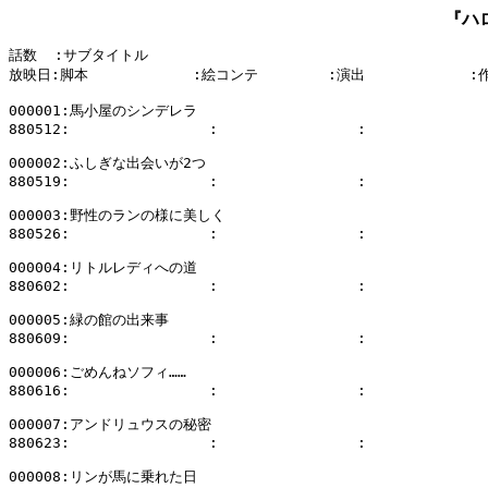
『ハ
話数  :サブタイトル

放映日:脚本            :絵コンテ        :演出            :
000001:馬小屋のシンデレラ

880512:                :                :              
000002:ふしぎな出会いが2つ

880519:                :                :              
000003:野性のランの様に美しく

880526:                :                :              
000004:リトルレディへの道

880602:                :                :              
000005:緑の館の出来事

880609:                :                :              
000006:ごめんねソフィ……

880616:                :                :              
000007:アンドリュウスの秘密

880623:                :                :              
000008:リンが馬に乗れた日
