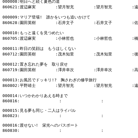
000008:明日へと続く夏色の道

860621:渡辺麻実        :望月智充        :望月智充        :
000009:マリア登場!　誰かをいつも追いかけて

860628:園田英樹        :石井文子        :石井文子        :
000010:もっと遠くを見つめたい

860705:渡辺麻実        :小林哲也        :小林哲也        :
000011:昨日の笑顔は　もうほしくない

860712:園田英樹        :茂木知里        :茂木知里        :
000012:置き忘れた夢を　取り戻せ

860719:園田英樹        :澤井幸次        :澤井幸次        :
000013:お風呂でドッキリ!?　胸さわぎの修学旅行

860802:平野靖士        :望月智充        :望月智充        :
000014:いつかわかりあえる時まで

860816:                :                :              
000015:見る夢も同じ・二人はライバル

860823:                :                :              
000016:渡せない!　栄光へのパスポート

860830:                :                :              