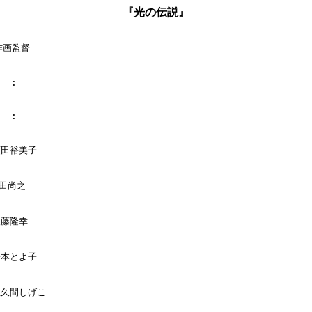
『光の伝説』
作画監督

  :

  :

須田裕美子

田尚之

後藤隆幸

橋本とよ子

佐久間しげこ
