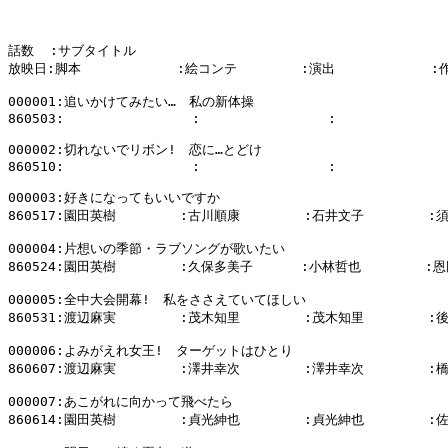
話数  :サブタイトル

放映日:脚本            :絵コンテ        :演出            :
000001:追いかけてみたい…　私の新体操

860503:                :                :              
000002:切れないでリボン!　恋に…とどけ

860510:                :                :              
000003:好きになってもいいですか

860517:園田英樹        :古川順康        :石井文子        :
000004:片想いの季節・ラブソングが歌いたい

860524:園田英樹        :久保多美子      :小林哲也        :恩
000005:全中大会開幕!　私をささえていてほしい

860531:渡辺麻実        :茂木知里        :茂木知里        :
000006:よみがえれ女王!　ターゲットはひとり

860607:渡辺麻実        :澤井幸次        :澤井幸次        :
000007:あこがれに向かって飛べたら

860614:園田英樹        :貞光紳也        :貞光紳也        :