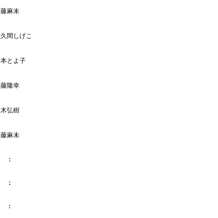
遠藤麻未

佐久間しげこ

橋本とよ子

後藤隆幸

高木弘樹

遠藤麻未

  :

  :

  :
