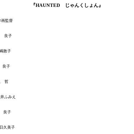
『HAUNTED じゃんくしょん』
作画監督

畑　良子

嶋敦子

　良子

　哲

室井ふみえ

　良子

春日久美子
