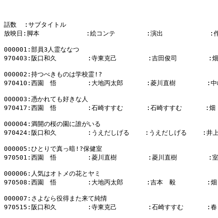
話数  :サブタイトル

放映日:脚本            :絵コンテ        :演出            :
000001:部員3人霊ななつ

970403:阪口和久        :寺東克己        :吉田俊司        :
000002:持つべきものは学校霊!?

970410:西園　悟        :大地丙太郎      :菱川直樹        :中
000003:憑かれても好きな人

970417:西園　悟        :石崎すすむ      :石崎すすむ      :畑
000004:満開の桜の園に誰がいる

970424:阪口和久        :うえだしげる    :うえだしげる    :井上
000005:ひとりで真っ暗!?保健室

970501:西園　悟        :菱川直樹        :菱川直樹        :
000006:人気はオトメの花とヤミ

970508:西園　悟        :大地丙太郎      :吉本　毅        :畑
000007:さよなら役得また来て純情

970515:阪口和久        :寺東克己        :石崎すすむ      :