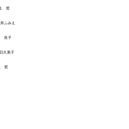
上　哲

室井ふみえ

畑　良子

春日久美子
