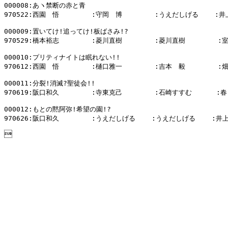
000008:あヽ禁断の赤と青

970522:西園　悟        :守岡　博        :うえだしげる    :井
000009:置いてけ!追ってけ!板ばさみ!?

970529:橋本裕志        :菱川直樹        :菱川直樹        :
000010:プリティナイトは眠れない!!

970612:西園　悟        :樋口雅一        :吉本　毅        :
000011:分裂!消滅?聖徒会!!

970619:阪口和久        :寺東克己        :石崎すすむ      :
000012:もとの黙阿弥!希望の園!?

