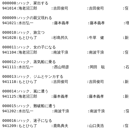
000008:ハック、家出する

941014:海老沼三郎      :吉田俊司        :吉田俊司        :窪
000009:ハックの親父現れる

941021:水出弘一        :藤本義孝        :藤本義孝        :
000010:ハック、旅立つ

941028:もとひら了      :杉島邦久        :牛草　健        :新
000011:ハック、女の子になる

941104:海老沼三郎      :南波千浪        :南波千浪        :窪
000012:ハック、蒸気船に乗る

941111:水出弘一        :西山明彦        :岡田　聡        :
000013:ハック、ジムとケンカする

941118:もとひら了      :吉田俊司        :吉田俊司        :新
000014:ハック、嵐に遭う

941125:海老沼三郎      :藤本義孝        :藤本義孝        :新
000015:ハック、難破船に遭う

941202:水出弘一        :南波千浪        :南波千浪        :
000016:ハック、迷子になる

941209:もとひら了      :鹿島典夫        :山口美浩        :窪