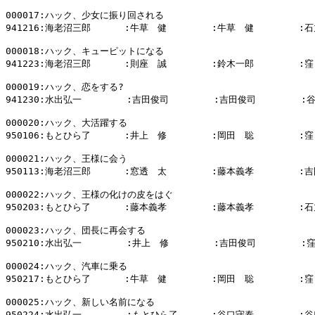
000017:ハック、少女に振り回される

941216:海老沼三郎      :牛草　健        :牛草　健        :石
000018:ハック、キューピットになる

941223:海老沼三郎      :則座　誠        :鈴木一郎        :窪
000019:ハック、恋をする?

941230:水出弘一        :吉田俊司        :吉田俊司        :
000020:ハック、大活躍する

950106:もとひら了      :井上　修        :岡田　聡        :窪
000021:ハック、王様に会う

950113:海老沼三郎      :窓透　太        :藤本義孝        :吉
000022:ハック、王様の化けの皮をはぐ

950203:もとひら了      :藤本義孝        :藤本義孝        :石
000023:ハック、団長に再会する

950210:水出弘一        :井上　修        :吉田俊司        :
000024:ハック、汽車に乗る

950217:もとひら了      :牛草　健        :岡田　聡        :窪
000025:ハック、新しい名前になる

950224:水出弘一        :もとひら了      :谷口守泰        :谷