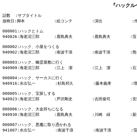
『ハックル
話数  :サブタイトル

放映日:脚本            :絵コンテ        :演出            :
000001:ハックとトム

940826:海老沼三郎      :鹿島典夫        :鹿島典夫        :窪
000002:ハック、小屋をつくる

940902:海老沼三郎      :南波千浪        :南波千浪        :熊
000003:ハック、幽霊屋敷に行く

940909:海老沼三郎      :江上　潔        :江上　潔        :石
000004:ハック、サーカスに行く

940916:水出弘一        :杉島邦久        :藤本義孝        :
000005:ハック、宝探しする

940923:海老沼三郎      :芦沢剛史        :吉田俊司        :安
000006:ハック、大金持ちになる

940930:海老沼三郎      :鹿島典夫        :川崎　緑        :新
000007:ハック、悪魔に取り憑かれる

941007:水出弘一        :南波千浪        :南波千浪        :