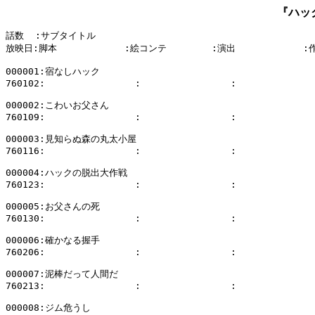
『ハッ
話数  :サブタイトル

放映日:脚本            :絵コンテ        :演出            :
000001:宿なしハック

760102:                :                :              
000002:こわいお父さん

760109:                :                :              
000003:見知らぬ森の丸太小屋

760116:                :                :              
000004:ハックの脱出大作戦

760123:                :                :              
000005:お父さんの死

760130:                :                :              
000006:確かなる握手

760206:                :                :              
000007:泥棒だって人間だ

760213:                :                :              
000008:ジム危うし
