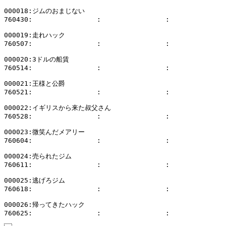
000018:ジムのおまじない

760430:                :                :              
000019:走れハック

760507:                :                :              
000020:3ドルの船賃

760514:                :                :              
000021:王様と公爵

760521:                :                :              
000022:イギリスから来た叔父さん

760528:                :                :              
000023:微笑んだメアリー

760604:                :                :              
000024:売られたジム

760611:                :                :              
000025:逃げろジム

760618:                :                :              
000026:帰ってきたハック
