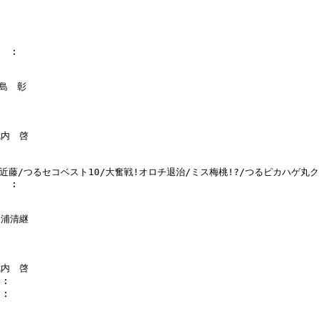
  :

島　彰

武内　啓

ば近藤/つるセコベスト10/大奮戦!オロチ退治/ミス梅桃!?/つるピカハゲ丸ク
  :

三浦清継

武内　啓

:

:
