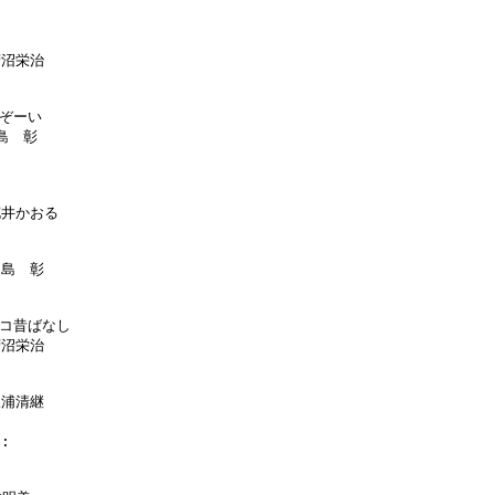
菅沼栄治



ぞーい

島　彰

花井かおる

川島　彰

コ昔ばなし

菅沼栄治

三浦清継

:
