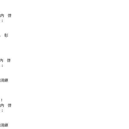
武内　啓

:

　彰

内　啓

:

清継



武内　啓

:

清継
