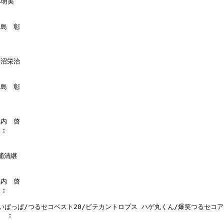
明美

川島　彰

菅沼栄治

川島　彰

武内　啓

:

浦清継

武内　啓

:

いぱっぱ/つるセコベスト20/ピテカントロプス ハゲ丸くん/爆笑つるセコア
  :
