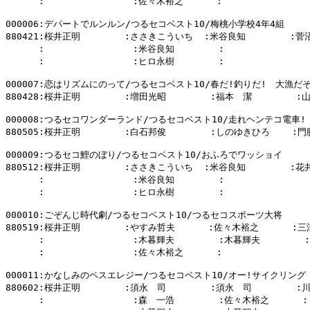
      :                :佐々木裕之      :                
000006:デパートでルンルン/つるセコベスト10/梅桃小学校4年4組

880421:桜井正明        :ささきこういち  :米谷良知        :菅
      :                :米谷良知        :                
      :                :ヒロ永樹        :                
000007:恋はリズムにのって/つるセコベスト10/春だ!釣りだ!　大漁だぞー
880428:桜井正明        :増田光昭        :福本　潔        :
000008:つるセコワンダーランド/つるセコベスト10/走れヘンテコ電車!

880505:桜井正明        :白石邦俊        :しのゆきひろ    :門
000009:つるセコ鯉のぼり/つるセコベスト10/おふろでワッショイ

880512:桜井正明        :ささきこういち  :米谷良知        :花
      :                :米谷良知        :                
      :                :ヒロ永樹        :                
000010:ごぞんじ時代劇/つるセコベスト10/つるセコスポーツ大将

880519:桜井正明        :やすみ哲夫      :佐々木裕之      :三
      :                :木暮輝夫        :木暮輝夫        :

      :                :佐々木裕之      :                
000011:かなしみのペスエレジー/つるセコベスト10/オー!サイクリング

880602:桜井正明        :須永　司        :須永　司        :
      :                :森　一浩        :佐々木裕之      :
