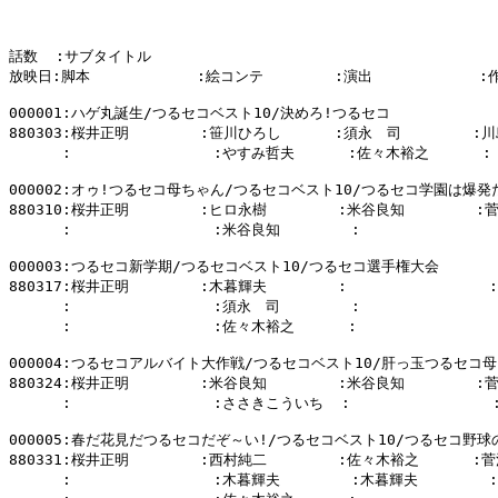
話数  :サブタイトル

放映日:脚本            :絵コンテ        :演出            :
000001:ハゲ丸誕生/つるセコベスト10/決めろ!つるセコ

880303:桜井正明        :笹川ひろし      :須永　司        :川
      :                :やすみ哲夫      :佐々木裕之      :

000002:オゥ!つるセコ母ちゃん/つるセコベスト10/つるセコ学園は爆発だ
880310:桜井正明        :ヒロ永樹        :米谷良知        :
      :                :米谷良知        :                
000003:つるセコ新学期/つるセコベスト10/つるセコ選手権大会

880317:桜井正明        :木暮輝夫        :                
      :                :須永　司        :                
      :                :佐々木裕之      :                
000004:つるセコアルバイト大作戦/つるセコベスト10/肝っ玉つるセコ母
880324:桜井正明        :米谷良知        :米谷良知        :
      :                :ささきこういち  :                :
000005:春だ花見だつるセコだぞ～い!/つるセコベスト10/つるセコ野球の
880331:桜井正明        :西村純二        :佐々木裕之      :菅
      :                :木暮輝夫        :木暮輝夫        :
