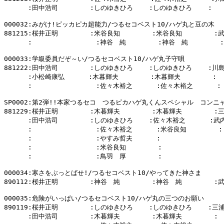
      :田中浩司        :しのゆきひろ    :しのゆきひろ    :

000032:みがけ!ピッカピカ超能力/つるセコベスト10/ハゲ丸と豆の木

881215:桜井正明        :米谷良知        :米谷良知        :
      :                :神谷　純        :神谷　純        :

000033:学級委員だぞ～い/つるセコベスト10/ハゲ丸子守唄

881222:田中浩司        :しのゆきひろ    :しのゆきひろ    :川島
      :小松崎康弘      :木暮輝夫        :木暮輝夫        :

      :                :佐々木裕之      :佐々木裕之      :

SP0002:第2弾!!本家つるセコ　つるピカハゲ丸くんスペシャル　コン
881229:桜井正明        :木暮輝夫        :木暮輝夫        :
      :田中浩司        :しのゆきひろ    :佐々木裕之      :武
      :                :佐々木裕之      :米谷良知        :

      :                :やすみ哲夫      :                
      :                :米谷良知        :                
      :                :鳥羽　厚        :                
000034:寒さをぶっとばせ!/つるセコベスト10/やってきた神さま

890112:桜井正明        :神谷　純        :神谷　純        :
000035:危険がいっぱい/つるセコベスト10/ハゲ丸の三つのお願い

890119:桜井正明        :しのゆきひろ    :しのゆきひろ    :三浦
      :田中浩司        :木暮輝夫        :木暮輝夫        :
