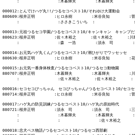
      :                :木暮輝夫        :木暮輝夫        :

000012:とんでけハゲ丸!!/つるセコベスト10/それゆけ大運動会

880609:桜井正明        :ヒロ永樹        :米谷良知        :
      :                :ささきこういち  :                :
000013:元祖つるセコ学園/つるセコベスト10/キャンキャン　キャンプだ
880623:桜井正明        :佐々木裕之      :佐々木裕之      :川
      :                :森　一浩        :須永　司        :

000014:お元気ハゲ丸くん/つるセコベスト10/潮ひがりでワッセッセ

880630:桜井正明        :ヒロ永樹        :米谷良知        :
000015:お元気一番身体検査/つるセコベスト10/つるセコ動物園

880707:桜井正明        :木暮輝夫        :木暮輝夫        :
      :                :佐々木裕之      :佐々木裕之      :

000016:セコセコびっちゃん　セコびっちゃん/つるセコベスト10/セコセ
880714:桜井正明        :ヒロ永樹        :米谷良知        :
000017:ハゲ丸の防災訓練/つるセコベスト10/ハゲ丸の原始時代

880721:桜井正明        :須永　司        :須永　司        :
      :                :木暮輝夫        :木暮輝夫        :

      :                :                :佐々木裕之      
000018:忠犬ペス物語/つるセコベスト10/つるセコ西部劇
