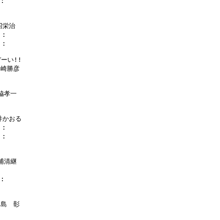
:

沼栄治

:

:

い!!

山崎勝彦

脇孝一

井かおる

:

:

浦清継

:

川島　彰
