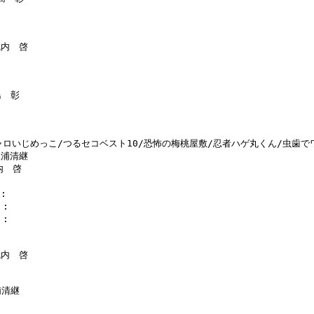
武内　啓

　彰

ニャロいじめっこ/つるセコベスト10/恐怖の梅桃屋敷/忍者ハゲ丸くん/虫歯で
三浦清継

内　啓

:

:

:

武内　啓

清継
