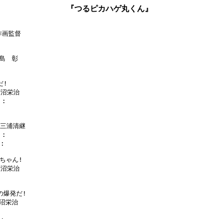
『つるピカハゲ丸くん』
作画監督

島　彰

!

菅沼栄治

:

:三浦清継

:

:

ちゃん!

菅沼栄治



爆発だ!

沼栄治
