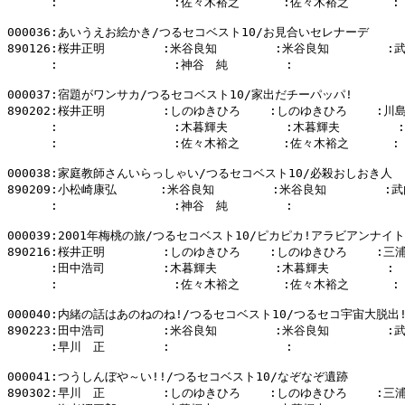
      :                :佐々木裕之      :佐々木裕之      :

000036:あいうえお絵かき/つるセコベスト10/お見合いセレナーデ

890126:桜井正明        :米谷良知        :米谷良知        :
      :                :神谷　純        :                
000037:宿題がワンサカ/つるセコベスト10/家出だチーパッパ!

890202:桜井正明        :しのゆきひろ    :しのゆきひろ    :川島
      :                :木暮輝夫        :木暮輝夫        :

      :                :佐々木裕之      :佐々木裕之      :

000038:家庭教師さんいらっしゃい/つるセコベスト10/必殺おしおき人

890209:小松崎康弘      :米谷良知        :米谷良知        :武
      :                :神谷　純        :                
000039:2001年梅桃の旅/つるセコベスト10/ピカピカ!アラビアンナイト

890216:桜井正明        :しのゆきひろ    :しのゆきひろ    :三浦
      :田中浩司        :木暮輝夫        :木暮輝夫        :

      :                :佐々木裕之      :佐々木裕之      :

000040:内緒の話はあのねのね!/つるセコベスト10/つるセコ宇宙大脱出!!
890223:田中浩司        :米谷良知        :米谷良知        :
      :早川　正        :                :                
000041:つうしんぼや～い!!/つるセコベスト10/なぞなぞ遺跡

890302:早川　正        :しのゆきひろ    :しのゆきひろ    :三浦