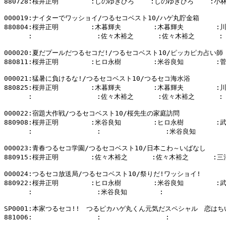
880728:桜井正明        :しのゆきひろ    :しのゆきひろ    :小林
000019:ナイターでワッショイ/つるセコベスト10/ハゲ丸貯金箱

880804:桜井正明        :木暮輝夫        :木暮輝夫        :
      :                :佐々木裕之      :佐々木裕之      :

000020:夏だプールだつるセコだ!/つるセコベスト10/ピッカピカ占い師

880811:桜井正明        :ヒロ永樹        :米谷良知        :
000021:猛暑に負けるな!/つるセコベスト10/つるセコ海水浴

880825:桜井正明        :木暮輝夫        :木暮輝夫        :
      :                :佐々木裕之      :佐々木裕之      :

000022:宿題大作戦/つるセコベスト10/桜先生の家庭訪問

880908:桜井正明        :米谷良知        :ヒロ永樹        :
      :                :                :米谷良知        
000023:青春つるセコ学園/つるセコベスト10/日本こわ～いばなし

880915:桜井正明        :佐々木裕之      :佐々木裕之      :三
000024:つるセコ放送局/つるセコベスト10/祭りだ!ワッショイ!

880922:桜井正明        :ヒロ永樹        :米谷良知        :
      :                :米谷良知        :                
SP0001:本家つるセコ!!　つるピカハゲ丸くん元気だスペシャル　恋はち
881006:                :                :              