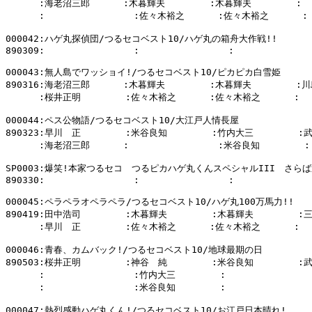
      :海老沼三郎      :木暮輝夫        :木暮輝夫        :

      :                :佐々木裕之      :佐々木裕之      :

000042:ハゲ丸探偵団/つるセコベスト10/ハゲ丸の箱舟大作戦!!

890309:                :                :              
000043:無人島でワッショイ!/つるセコベスト10/ピカピカ白雪姫

890316:海老沼三郎      :木暮輝夫        :木暮輝夫        :川
      :桜井正明        :佐々木裕之      :佐々木裕之      :

000044:ペス公物語/つるセコベスト10/大江戸人情長屋

890323:早川　正        :米谷良知        :竹内大三        :
      :海老沼三郎      :                :米谷良知        :

SP0003:爆笑!本家つるセコ　つるピカハゲ丸くんスペシャルIII　さら
890330:                :                :              
000045:ペラペラオペラペラ/つるセコベスト10/ハゲ丸100万馬力!!

890419:田中浩司        :木暮輝夫        :木暮輝夫        :
      :早川　正        :佐々木裕之      :佐々木裕之      :

000046:青春、カムバック!/つるセコベスト10/地球最期の日

890503:桜井正明        :神谷　純        :米谷良知        :
      :                :竹内大三        :                
      :                :米谷良知        :                
000047:熱烈感動ハゲ丸くん!/つるセコベスト10/お江戸日本晴れ!
