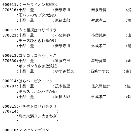
000011:ぐーたライオン奮戦記

870616:十品　薫        :秦泉寺博        :秦泉寺博        :
      :雨ハレのちブタ大洪水

      :十品　薫        :原征太郎        :舛成孝二        :
000012:うで相撲はコリゴリラ

870623:十品　薫        :小柴純弥        :小柴純弥        :
      :チーズひときれ命がけ

      :十品　薫        :秦泉寺博        :舛成孝二        :
000013:コケコッコもうけっこ

870630:十品　薫        :遠藤克巳        :星野寛満        :
      :ボンボンうさぎ放浪記

      :十品　薫        :やすみ哲夫      :石崎すすむ      :進
000014:はらペコピクニック

870707:十品　薫        :茂木智里        :佐久間信計      :
      :甲らスッポンハダかめ

      :十品　薫        :原征太郎        :舛成孝二        :
000015:ハチ蜜トロリ針チクリ

870714:                :                :              
      :鳥の巣満タン大さわぎ

      :                :                :              
000016:ママはタマゲッタ
