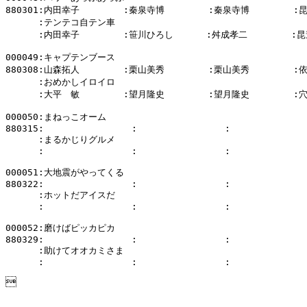
880301:内田幸子        :秦泉寺博        :秦泉寺博        :
      :テンテコ自テン車

      :内田幸子        :笹川ひろし      :舛成孝二        :昆
000049:キャプテンブース

880308:山森拓人        :栗山美秀        :栗山美秀        :
      :おめかしイロイロ

      :大平　敏        :望月隆史        :望月隆史        :
000050:まねっこオーム

880315:                :                :              
      :まるかじりグルメ

      :                :                :              
000051:大地震がやってくる

880322:                :                :              
      :ホットだアイスだ

      :                :                :              
000052:磨けばピッカピカ

880329:                :                :              
      :助けてオオカミさま

