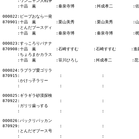
      :ワンニャン大戦争

      :十品　薫        :秦泉寺博        :舛成孝二        :
000022:ピープおなら一発

870901:十品　薫        :栗山美秀        :栗山美秀        :
      :とんだブースディ

      :十品　薫        :秦泉寺博        :秦泉寺博        :
000023:すっころりバナナ

870908:十品　薫        :石崎すすむ      :石崎すすむ      :進
      :ちょろまかカラス

      :十品　薫        :笹川ひろし      :舛成孝二        :昆
000024:ラブラブ愛ゴリラ

870915:                :                :              
      :かけっ子ラリー

      :                :                :              
000025:ギラギラ砂漠探検

870922:                :                :              
      :ガリリ歯っする

      :                :                :              
000026:パックリパッカン

870929:                :                :              
      :とんだぞブース号

      :                :                :              