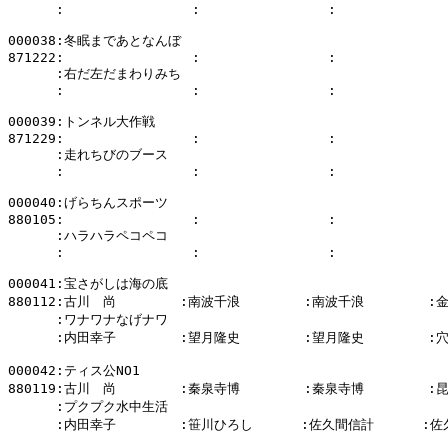
      :                :                :              
000038:冬眠まであとなんぼ

871222:                :                :              
      :右だ左だまわりみち

      :                :                :              
000039:トンネル大作戦

871229:                :                :              
      :走れちびのブース

      :                :                :              
000040:げらちんスポーツ

880105:                :                :              
      :ハラハラペコペコ

      :                :                :              
000041:宝さがしは海の底

880112:古川　尚        :南波千浪        :南波千浪        :
      :ワナワナなげナワ

      :内田幸子        :望月隆史        :望月隆史        :
000042:ティス公NO1

880119:古川　尚        :秦泉寺博        :秦泉寺博        :
      :プクプク水中生活

      :内田幸子        :笹川ひろし      :佐久間信計      :佐