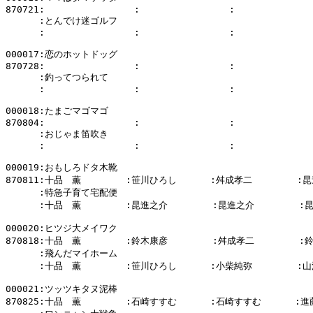
870721:                :                :              
      :とんでけ迷ゴルフ

      :                :                :              
000017:恋のホットドッグ

870728:                :                :              
      :釣ってつられて

      :                :                :              
000018:たまごマゴマゴ

870804:                :                :              
      :おじゃま笛吹き

      :                :                :              
000019:おもしろドタ木靴

870811:十品　薫        :笹川ひろし      :舛成孝二        :昆
      :特急子育て宅配便

      :十品　薫        :昆進之介        :昆進之介        :
000020:ヒツジ大メイワク

870818:十品　薫        :鈴木康彦        :舛成孝二        :
      :飛んだマイホーム

      :十品　薫        :笹川ひろし      :小柴純弥        :山
000021:ツッツキタヌ泥棒

870825:十品　薫        :石崎すすむ      :石崎すすむ      :進