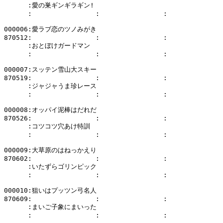
      :愛の巣ギンギラギン!

      :                :                :              
000006:愛ラブ恋のツノみがき

870512:                :                :              
      :おとぼけガードマン

      :                :                :              
000007:スッテン雪山大スキー

870519:                :                :              
      :ジャジャうま珍レース

      :                :                :              
000008:オッパイ泥棒はだれだ

870526:                :                :              
      :コツコツ穴あけ特訓

      :                :                :              
000009:大草原のはねっかえり

870602:                :                :              
      :いたずらゴリンピック

      :                :                :              
000010:狙いはプッツン弓名人

870609:                :                :              
      :まいご子象にまいった

      :                :                :              