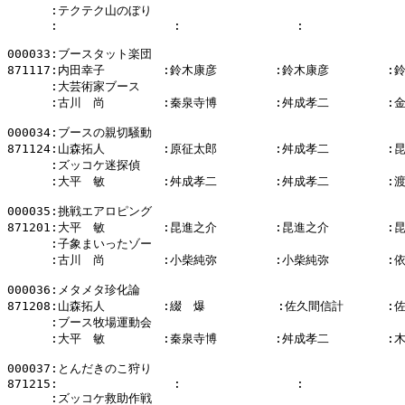
      :テクテク山のぼり

      :                :                :              
000033:ブースタット楽団

871117:内田幸子        :鈴木康彦        :鈴木康彦        :
      :大芸術家ブース

      :古川　尚        :秦泉寺博        :舛成孝二        :
000034:ブースの親切騒動

871124:山森拓人        :原征太郎        :舛成孝二        :
      :ズッコケ迷探偵

      :大平　敏        :舛成孝二        :舛成孝二        :
000035:挑戦エアロピング

871201:大平　敏        :昆進之介        :昆進之介        :
      :子象まいったゾー

      :古川　尚        :小柴純弥        :小柴純弥        :
000036:メタメタ珍化論

871208:山森拓人        :綴　爆          :佐久間信計      :
      :ブース牧場運動会

      :大平　敏        :秦泉寺博        :舛成孝二        :
000037:とんだきのこ狩り

871215:                :                :              
      :ズッコケ救助作戦
