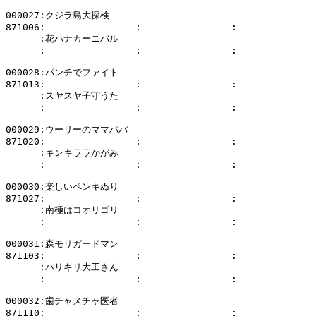
000027:クジラ島大探検

871006:                :                :              
      :花ハナカーニバル

      :                :                :              
000028:パンチでファイト

871013:                :                :              
      :スヤスヤ子守うた

      :                :                :              
000029:ウーリーのママパパ

871020:                :                :              
      :キンキララかがみ

      :                :                :              
000030:楽しいペンキぬり

871027:                :                :              
      :南極はコオリゴリ

      :                :                :              
000031:森モリガードマン

871103:                :                :              
      :ハリキリ大工さん

      :                :                :              
000032:歯チャメチャ医者

871110:                :                :              