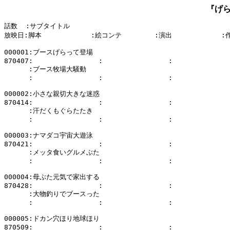
『げ
話数  :サブタイトル

放映日:脚本            :絵コンテ        :演出            :
000001:ブースげらって登場

870407:                :                :              
      :ブース牧場大騒動

      :                :                :              
000002:小さな親切大きな迷惑

870414:                :                :              
      :汗だくもぐらたたき

      :                :                :              
000003:ナマダコ宇宙大遊泳

870421:                :                :              
      :メッタ食いグルメぶた

      :                :                :              
000004:母ぶた元気で家出する

870428:                :                :              
      :大物釣りでブースった

      :                :                :              
000005:ドカン穴ほり地球ほり

870509:                :                :              