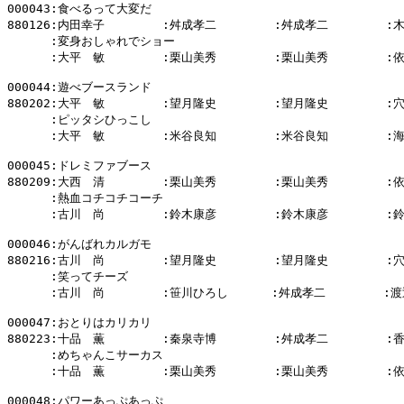
000043:食べるって大変だ

880126:内田幸子        :舛成孝二        :舛成孝二        :
      :変身おしゃれでショー

      :大平　敏        :栗山美秀        :栗山美秀        :
000044:遊べブースランド

880202:大平　敏        :望月隆史        :望月隆史        :
      :ピッタシひっこし

      :大平　敏        :米谷良知        :米谷良知        :
000045:ドレミファブース

880209:大西　清        :栗山美秀        :栗山美秀        :
      :熱血コチコチコーチ

      :古川　尚        :鈴木康彦        :鈴木康彦        :
000046:がんばれカルガモ

880216:古川　尚        :望月隆史        :望月隆史        :
      :笑ってチーズ

      :古川　尚        :笹川ひろし      :舛成孝二        :渡
000047:おとりはカリカリ

880223:十品　薫        :秦泉寺博        :舛成孝二        :
      :めちゃんこサーカス

      :十品　薫        :栗山美秀        :栗山美秀        :
000048:パワーあっぷあっぷ
