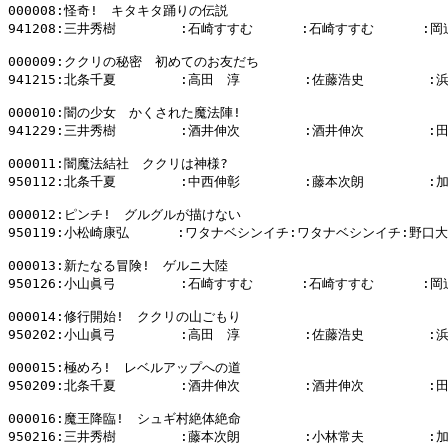
000008:怪奇!　キタキタ踊りの伝説

941208:三井秀樹        :石崎すすむ      :石崎すすむ      :岡
000009:ククリの秘密　初めてのお友だち

941215:北条千夏        :高田　淳        :佐藤浩史        :
000010:闇の少女　かくされた魔法陣!

941229:三井秀樹        :酒井伸次        :酒井伸次        :
000011:闇魔法結社　ククリは神様?

950112:北条千夏        :中西伸彰        :藤本次朗        :
000012:ピンチ!　グルグルが描けない

950119:小松崎康弘      :ワタナベシンイチ:ワタナベシンイチ:野口大
000013:新たなる冒険!　ゲルニ大陸

950126:小山眞弓        :石崎すすむ      :石崎すすむ      :岡
000014:修行開始!　ククリの山ごもり

950202:小山眞弓        :高田　淳        :佐藤浩史        :
000015:極めろ!　レベルアップへの道

950209:北条千夏        :酒井伸次        :酒井伸次        :
000016:魔王降臨!　シュギ村絶体絶命

950216:三井秀樹        :藤本次朗        :小林常夫        :