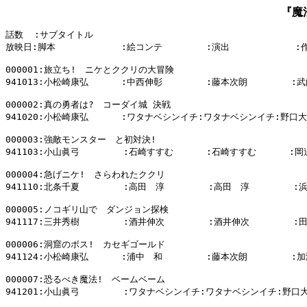
『魔
話数  :サブタイトル

放映日:脚本            :絵コンテ        :演出            :
000001:旅立ち!　ニケとククリの大冒険

941013:小松崎康弘      :中西伸彰        :藤本次朗        :武
000002:真の勇者は?　コーダイ城 決戦

941020:小松崎康弘      :ワタナベシンイチ:ワタナベシンイチ:野口大
000003:強敵モンスター　と初対決!

941103:小山眞弓        :石崎すすむ      :石崎すすむ      :岡
000004:急げニケ!　さらわれたククリ

941110:北条千夏        :高田　淳        :高田　淳        :
000005:ノコギリ山で　ダンジョン探検

941117:三井秀樹        :酒井伸次        :酒井伸次        :
000006:洞窟のボス!　カセギゴールド

941124:小松崎康弘      :浦中　和        :藤本次朗        :加
000007:恐るべき魔法!　ベームベーム

941201:小山眞弓        :ワタナベシンイチ:ワタナベシンイチ:野口大