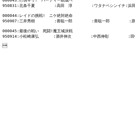
000043:打倒ギリ!　パーティー結成へ

950831:北条千夏        :高田　淳        :ワタナベシンイチ:浜田
000044:レイドの挑戦!　ニケ絶対絶命

950907:三井秀樹        :善聡一郎        :善聡一郎        :
000045:最後の戦い　死闘!魔王城決戦

