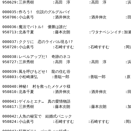
950629:三井秀樹        :高田　淳        :高田　淳        :
000035:作ろう!　伝説のグルグルパイ

950706:小山眞弓        :酒井伸次        :酒井伸次        :
000036:魔法でバトル!　優勝は誰だ

950713:北条千夏        :藤本次朗        :ワタナベシンイチ:加瀬
000037:ククリに　恋のライバル現る!?

950720:小山眞弓        :石崎すすむ      :石崎すすむ      :岡
000038:レベルアップだ!　奇跡のネコ

950727:三井秀樹        :高田　淳        :高田　淳        :
000039:風を呼びもどせ!　龍の住む谷

950803:小松崎康弘      :善聡一郎        :善聡一郎        :原
000040:神秘!　村を救ったメケメケ様

950810:北条千夏        :酒井伸次        :酒井伸次        :
000041:ゲイルとエナ…　真の愛情物語

950817:三井秀樹        :藤本次朗        :藤本次朗        :
000042:人魚の秘宝で　結婚式パニック

950824:小山眞弓        :石崎すすむ      :石崎すすむ      :岡