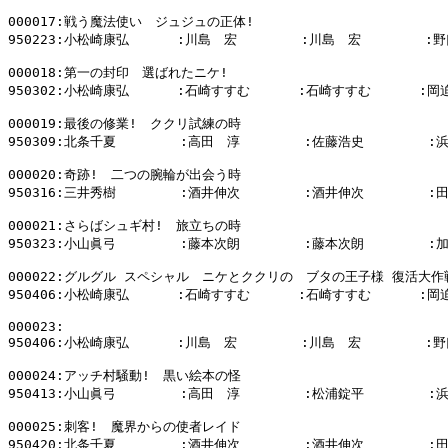
000017:戦う魔法使い　ジュジュの正体!

950223:小松崎康弘      :川島　宏        :川島　宏        :野
000018:第一の封印　選ばれたニケ!

950302:小松崎康弘      :石崎すすむ      :石崎すすむ      :岡
000019:最後の修業!　ククリ試練の時

950309:北条千夏        :高田　淳        :佐藤浩史        :
000020:奇跡!　二つの腕輪が出会う時

950316:三井秀樹        :酒井伸次        :酒井伸次        :
000021:さらばシュギ村!　旅立ちの時

950323:小山眞弓        :藤本次朗        :藤本次朗        :
000022:グルグル スペシャル　ニケとククリの　ブタの王子様 復活大作戦
950406:小松崎康弘      :石崎すすむ      :石崎すすむ      :岡
000023:

950406:小松崎康弘      :川島　宏        :川島　宏        :野
000024:アッチ村騒動!　黒い絵本の怪

950413:小山眞弓        :高田　淳        :松浦錠平        :
000025:刺客!　魔界からの使者レイド

950420:北条千夏        :酒井伸次        :酒井伸次        :