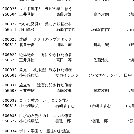
000026:レイド襲来!　ラピの泉に願う

950504:三井秀樹        :斎藤次郎        :藤本次朗        :
000027:ついに発見!　美しき妖精の村

950511:小山眞弓        :石崎すすむ      :石崎すすむ      :岡
000028:炸裂!　ククリのラブアタック

950518:北条千夏        :川島　宏        :川島　宏        :
000029:絶体絶命!　毒にやられた勇者

950525:三井秀樹        :高田　淳        :佐藤浩史        :
000030:発見!　礼拝堂に残された遺産

950601:小松崎康弘      :サカイシンジ    :ワタナベシンイチ:田中　
000031:旅立ち!　遺言に託された使命

950608:三井秀樹        :斎藤次郎        :藤本次朗        :
000032:コッチ村の　いけにえを救え!

950615:小松崎康弘      :石崎すすむ      :石崎すすむ      :岡
000033:目ざめろ光の力!　ニケの修業

950622:小松崎康弘      :善聡一郎        :善聡一郎        :原
000034:ポトマ学園で　魔法のお勉強!
