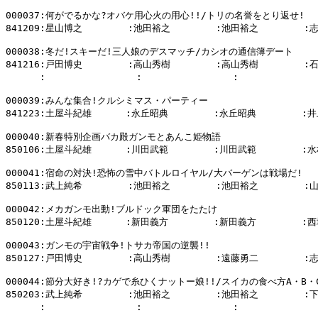
000037:何がでるかな?オバケ用心火の用心!!/トリの名誉をとり返せ!

841209:星山博之        :池田裕之        :池田裕之        :
000038:冬だ!スキーだ!三人娘のデスマッチ/カシオの通信簿デート

841216:戸田博史        :高山秀樹        :高山秀樹        :
      :                :                :            
000039:みんな集合!クルシミマス・パーティー

841223:土屋斗紀雄      :永丘昭典        :永丘昭典        :井
000040:新春特別企画バカ殿ガンモとあんこ姫物語

850106:土屋斗紀雄      :川田武範        :川田武範        :水
000041:宿命の対決!恐怖の雪中バトルロイヤル/大バーゲンは戦場だ!

850113:武上純希        :池田裕之        :池田裕之        :
000042:メカガンモ出動!ブルドック軍団をたたけ

850120:土屋斗紀雄      :新田義方        :新田義方        :西
000043:ガンモの宇宙戦争!トサカ帝国の逆襲!!

850127:戸田博史        :高山秀樹        :遠藤勇二        :
000044:節分大好き!?カゲで糸ひくナットー娘!!/スイカの食べ方A・B・C
850203:武上純希        :池田裕之        :池田裕之        :
      :                :                :            