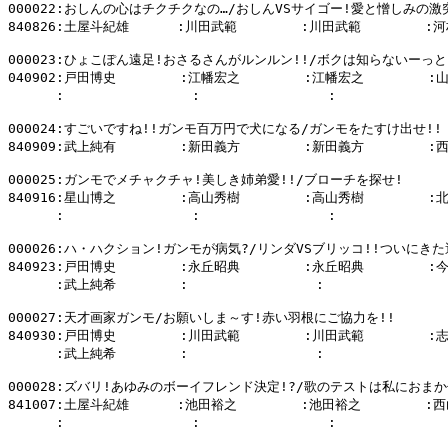
000022:おしんの心はチクチクなの…/おしんVSサイゴー!愛と憎しみの激突
840826:土屋斗紀雄      :川田武範        :川田武範        :河
000023:ひょこぽん遠足!おさるさんがルンルン!!/ボクは知らないーっと

040902:戸田博史        :江幡宏之        :江幡宏之        :
      :                :                :            
000024:すごいですね!!ガンモ百万円で犬になる/ガンモをたすけ出せ!!

840909:武上純有        :新田義方        :新田義方        :
000025:ガンモでメチャクチャ!美しき姉弟愛!!/ブローチを探せ!

840916:星山博之        :高山秀樹        :高山秀樹        :
      :                :                :            
000026:ハ・ハクション!ガンモが病気?/リンダVSブリッコ!!ついにきた
840923:戸田博史        :永丘昭典        :永丘昭典        :
      :武上純希        :                :              
000027:天才画家ガンモ/お願いしま～す!赤い羽根にご協力を!!

840930:戸田博史        :川田武範        :川田武範        :
      :武上純希        :                :                
000028:ズバリ!あゆみのボーイフレンド決定!?/歌のテストは私におまかせ
841007:土屋斗紀雄      :池田裕之        :池田裕之        :西
      :                :                :            