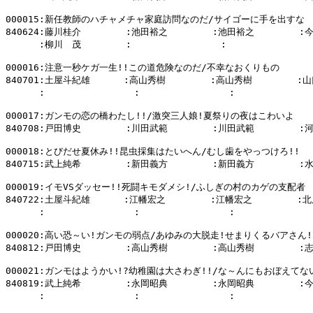
000015:新任教師のハチャメチャ家庭訪問なのだ/サイゴーに手を出すな

840624:藤川桂介        :池田裕之        :池田裕之        :
      :柳川　茂        :                :                
000016:注意一秒ケガ一生!!この道危険なのだ/不幸なおくりもの

840701:土屋斗紀雄      :高山秀樹        :高山秀樹        :山
      :                :                :            
000017:ガンモの恋の橋わたし!!/激突三人娘!夏祭りの夜はこわいよ

840708:戸田博史        :川田武範        :川田武範        :
000018:とびだせ夏休み!!昆虫採集はたいへん/むし歯をやっつけろ!!

840715:武上純希        :新田義方        :新田義方        :
000019:イモVSダッセー!!死闘キモダメシ!/ふしぎの村のカゲの支配者

840722:土屋斗紀雄      :江幡宏之        :江幡宏之        :北
      :                :                :            
000020:高い恐～い!ガンモの弱点/あゆみの大脱走!せまりくるバアさん!!
840812:戸田博史        :高山秀樹        :高山秀樹        :
000021:ガンモはようかい!?幼稚園は大さわぎ!!/な～んにもおぼえてない
840819:武上純希        :永岡昭典        :永岡昭典        :
      :                :                :            