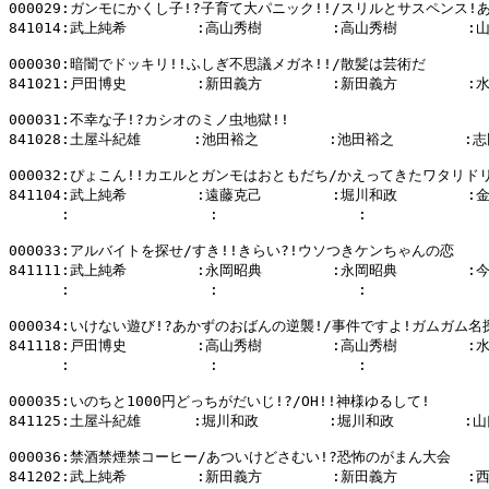
000029:ガンモにかくし子!?子育て大パニック!!/スリルとサスペンス!あ
841014:武上純希        :高山秀樹        :高山秀樹        :
000030:暗闇でドッキリ!!ふしぎ不思議メガネ!!/散髪は芸術だ

841021:戸田博史        :新田義方        :新田義方        :
000031:不幸な子!?カシオのミノ虫地獄!!

841028:土屋斗紀雄      :池田裕之        :池田裕之        :志
000032:ぴょこん!!カエルとガンモはおともだち/かえってきたワタリドリ
841104:武上純希        :遠藤克己        :堀川和政        :
      :                :                :            
000033:アルバイトを探せ/すき!!きらい?!ウソつきケンちゃんの恋

841111:武上純希        :永岡昭典        :永岡昭典        :
      :                :                :            
000034:いけない遊び!?あかずのおばんの逆襲!/事件ですよ!ガムガム名探
841118:戸田博史        :高山秀樹        :高山秀樹        :
      :                :                :            
000035:いのちと1000円どっちがだいじ!?/OH!!神様ゆるして!

841125:土屋斗紀雄      :堀川和政        :堀川和政        :山
000036:禁酒禁煙禁コーヒー/あついけどさむい!?恐怖のがまん大会

841202:武上純希        :新田義方        :新田義方        :