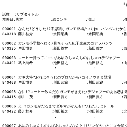
『
話数  :サブタイトル

放映日:脚本            :絵コンテ        :演出            :
000001:なんだ?どうした!?不思議なガンモ登場/つくねにハンペンだから
840318:藤川桂介        :永岡昭典        :永岡昭典        :
000002:ガンモ小学校へゆく/見ちゃった紀子先生のコアラパンツ

840325:戸田博史        :新田義方        :新田義方        :
000003:コーヒー持ってこ～い/あゆみちゃんちのおしゃれデジャブー!

840401:武上純希        :池田裕之        :池田裕之        :
      :                :                :            
000004:ガキ大将?おれはそうじのプロだから/ゴイノウさま登場

840408:戸田博史        :川田武範        :川田武範        :
000005:なに!?コーヒー飲んだらガンモがきえた/デジャブーのああ恋よ来
840415:柳川　茂        :新田義方        :新田義方        :
000006:え!?ガンモがだるまでダルマががんも!?/わたしはドール

840422:藤川桂介        :池田裕之        :池田裕之        :
      :                :                :            
000007:あゆみちゃんちのおばあちゃん/なんと!!リンダのいとこは金髪グ