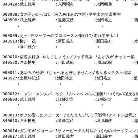
840429:武上純希        :永岡昭典        :永岡昭典        :
000008:女の子がいっぱい!潜入あゆみの学園/半平太の非常事態

840506:武上純希        :遠藤克己        :池田裕之        :
      :                :                :            
000009:えっ!デジャブーのプロボーズ大作戦!?/走れ半平太!!

840513:柳川　茂        :新田義方        :新田義方        :
      :藤川桂介        :                :                
000010:宿題大好き!やりましょう/ブリッ子戦争!!あゆみVSナットー娘

840520:戸田博史        :川田武範        :川田武範        :
000011:あゆみの秘密!?しゃべると許しませんわ/るんるんテスト地獄

840527:土屋斗紀雄      :池田裕之        :池田裕之        :星
      :                :                :            
000012:ニャンニャン大パニック!!/ハンペンの大逆襲!!つくねの秘技を破
840603:武上純希        :江幡宏之        :江幡宏之        :
      :                :                :            
000013:ボクの愛したスニーカー/またまたブリッ子戦争!アイドルは私よ

840610:戸田博史        :遠藤克己        :堀川和政        :
000014:ガンモVSジョーズ!?サマービーチの対決/つくねのボーイフレンド
840617:武上純希        :新田義方        :新田義方        :