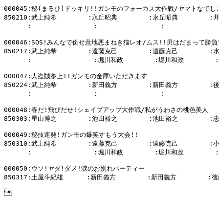
000045:秘(まるひ)ドッキリ!!ガンモのフォーカス大作戦/ヤマトなでしこ
850210:武上純希        :永丘昭典        :永丘昭典        :
      :                :                :            
000046:SOS!みんなで倒せ意地悪まねき猫レオ/ムス!!男はだまって勝負
850217:武上純希        :遠藤克己        :遠藤克己        :
      :                :堀川和政        :堀川和政        
000047:大盗賊参上!!ガンモの金庫いただきます

850224:武上純希        :新田義方        :新田義方        :
      :                :                :            
000048:春だ!飛びだせ!シェイプアップ大作戦/私がうわさの桃色美人

850303:星山博之        :池田裕之        :池田裕之        :
000049:秘技連発!ガンモの爆笑すもう大会!!

850310:武上純希        :遠藤克己        :遠藤克己        :
      :                :堀川和政        :堀川和政        :

000050:ウソ!ヤダ!ダメ!涙のお別れパーティー

