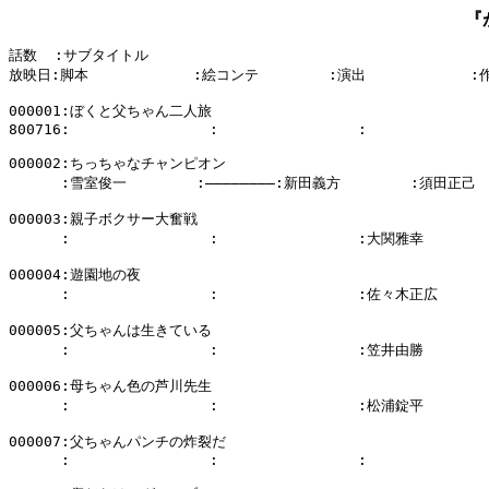
『
話数  :サブタイトル

放映日:脚本            :絵コンテ        :演出            :
000001:ぼくと父ちゃん二人旅

800716:                :                :              
000002:ちっちゃなチャンピオン

      :雪室俊一        :――――――――:新田義方        :須田正己

000003:親子ボクサー大奮戦

      :                :                :大関雅幸        
000004:遊園地の夜

      :                :                :佐々木正広      
000005:父ちゃんは生きている

      :                :                :笠井由勝        
000006:母ちゃん色の芦川先生

      :                :                :松浦錠平        
000007:父ちゃんパンチの炸裂だ

      :                :                :              