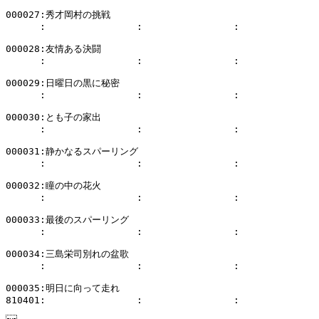
000027:秀才岡村の挑戦

      :                :                :              
000028:友情ある決闘

      :                :                :              
000029:日曜日の黒に秘密

      :                :                :              
000030:とも子の家出

      :                :                :              
000031:静かなるスパーリング

      :                :                :              
000032:瞳の中の花火

      :                :                :              
000033:最後のスパーリング

      :                :                :              
000034:三島栄司別れの盆歌

      :                :                :              
000035:明日に向って走れ
