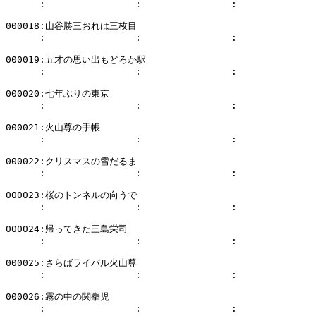
      :                :                :              
000018:山谷勝三おれは三枚目

      :                :                :              
000019:五才の思い出もどろか駅

      :                :                :              
000020:七年ぶりの東京

      :                :                :              
000021:火山尊の手帳

      :                :                :              
000022:クリスマスの雪だるま

      :                :                :              
000023:桜のトンネルの向うで

      :                :                :              
000024:帰ってきた三島栄司

      :                :                :              
000025:さらばライバル火山尊

      :                :                :              
000026:霧の中の関拳児

      :                :                :              