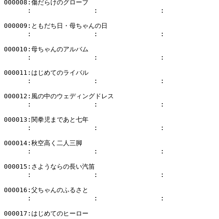
000008:傷だらけのグローブ

      :                :                :              
000009:ともだち日・母ちゃんの日

      :                :                :              
000010:母ちゃんのアルバム

      :                :                :              
000011:はじめてのライバル

      :                :                :              
000012:風の中のウェディングドレス

      :                :                :              
000013:関拳児まであと七年

      :                :                :              
000014:秋空高く二人三脚

      :                :                :              
000015:さようならの長い汽笛

      :                :                :              
000016:父ちゃんのふるさと

      :                :                :              
000017:はじめてのヒーロー
