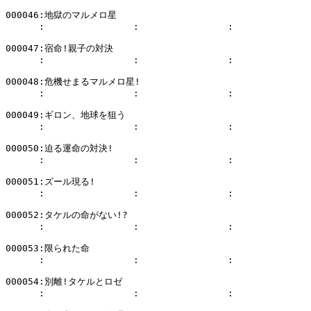
000046:地獄のマルメロ星

      :                :                :              
000047:宿命!親子の対決

      :                :                :              
000048:危機せまるマルメロ星!

      :                :                :              
000049:ギロン、地球を狙う

      :                :                :              
000050:迫る運命の対決!

      :                :                :              
000051:ズール現る!

      :                :                :              
000052:タケルの命がない!?

      :                :                :              
000053:限られた命

      :                :                :              
000054:別離!タケルとロゼ

      :                :                :              