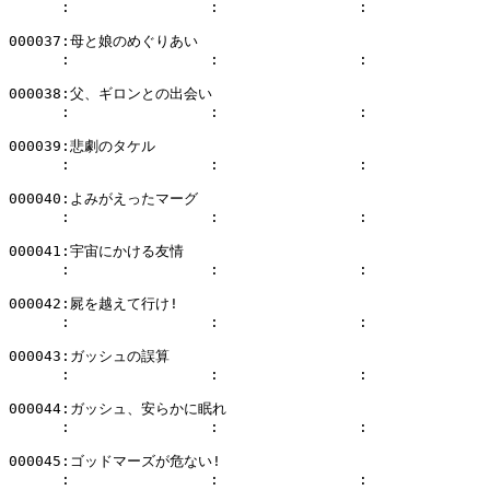
      :                :                :              
000037:母と娘のめぐりあい

      :                :                :              
000038:父、ギロンとの出会い

      :                :                :              
000039:悲劇のタケル

      :                :                :              
000040:よみがえったマーグ

      :                :                :              
000041:宇宙にかける友情

      :                :                :              
000042:屍を越えて行け!

      :                :                :              
000043:ガッシュの誤算

      :                :                :              
000044:ガッシュ、安らかに眠れ

      :                :                :              
000045:ゴッドマーズが危ない!

      :                :                :              