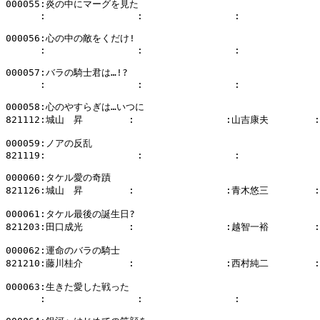
000055:炎の中にマーグを見た

      :                :                :              
000056:心の中の敵をくだけ!

      :                :                :              
000057:バラの騎士君は…!?

      :                :                :              
000058:心のやすらぎは…いつに

821112:城山　昇        :                :山吉康夫        
000059:ノアの反乱

821119:                :                :              
000060:タケル愛の奇蹟

821126:城山　昇        :                :青木悠三        
000061:タケル最後の誕生日?

821203:田口成光        :                :越智一裕        :

000062:運命のバラの騎士

821210:藤川桂介        :                :西村純二        
000063:生きた愛した戦った

      :                :                :              