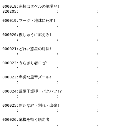
000018:南極はタケルの墓場だ!

820205:                :                :              
000019:マーグ・地球に死す!

      :                :                :              
000020:復しゅうに燃えろ!

      :                :                :              
000021:どれい惑星の対決!

      :                :                :              
000022:うらぎり者ロゼ!

      :                :                :              
000023:卑劣な皇帝ズール!!

      :                :                :              
000024:反陽子爆弾・バクハツ!?

      :                :                :              
000025:新たな絆・別れ・出発!

      :                :                :              
000026:危機を招く脱走者

      :                :                :              