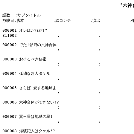
『六神
話数  :サブタイトル

放映日:脚本            :絵コンテ        :演出            :
000001:オレはだれだ!?

811002:                :                :              
000002:でた!脅威の六神合体

      :                :                :              
000003:おそるべき秘密

      :                :                :              
000004:孤独な超人タケル

      :                :                :              
000005:さらば!愛する地球よ

      :                :                :              
000006:六神合体ができない!?

      :                :                :              
000007:冥王星は地獄の星!

      :                :                :              
000008:爆破犯人はタケル!?
