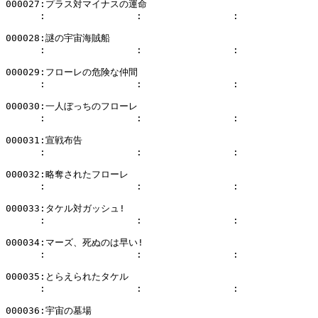
000027:プラス対マイナスの運命

      :                :                :              
000028:謎の宇宙海賊船

      :                :                :              
000029:フローレの危険な仲間

      :                :                :              
000030:一人ぼっちのフローレ

      :                :                :              
000031:宣戦布告

      :                :                :              
000032:略奪されたフローレ

      :                :                :              
000033:タケル対ガッシュ!

      :                :                :              
000034:マーズ、死ぬのは早い!

      :                :                :              
000035:とらえられたタケル

      :                :                :              
000036:宇宙の墓場
