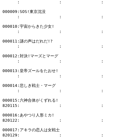
      :                :                :              
000009:SOS!東京沈没

      :                :                :              
000010:宇宙からきた少女!

      :                :                :              
000011:謎の声はだれだ!?

      :                :                :              
000012:対決!マーズとマーグ

      :                :                :              
000013:皇帝ズールをたおせ!

      :                :                :              
000014:悲しき戦士・マーグ

      :                :                :              
000015:六神合体がくずれる!

820115:                :                :              
000016:あやつり人形ミカ!

820122:                :                :              
000017:アキラの恋人は女戦士

820129:                :                :              