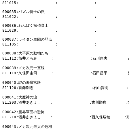
811015:                :                :              
000035:パズル博士の罠

811022:                :                :              
000036:わんぱく探偵参上

811029:                :                :              
000037:ライタン軍団の弱点

811105:                :                :              
000038:大平原の動物たち

811112:筒井ともみ      :                :石川康夫        
000039:メカ次元一直線

811119:久保田圭司      :                :石田昌平        
000040:謎の海底宮殿

811126:首藤剛志        :                :石山貴明        
000041:大魔神の涙

811203:酒井あきよし    :                :古川順康       
000042:魔界軍団の恐怖

811210:酒井あきよし    :                :西久保瑞穂      :
000043:メカ次元最大の危機
