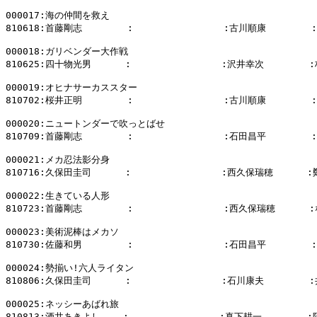
000017:海の仲間を救え

810618:首藤剛志        :                :古川順康        
000018:ガリベンダー大作戦

810625:四十物光男      :                :沢井幸次        
000019:オヒナサーカススター

810702:桜井正明        :                :古川順康        
000020:ニュートンダーで吹っとばせ

810709:首藤剛志        :                :石田昌平        
000021:メカ忍法影分身

810716:久保田圭司      :                :西久保瑞穂      
000022:生きている人形

810723:首藤剛志        :                :西久保瑞穂     
000023:美術泥棒はメカソ

810730:佐藤和男        :                :石田昌平        
000024:勢揃い!六人ライタン

810806:久保田圭司      :                :石川康夫        
000025:ネッシーあばれ旅

810813:酒井あきよし    :                :真下耕一        