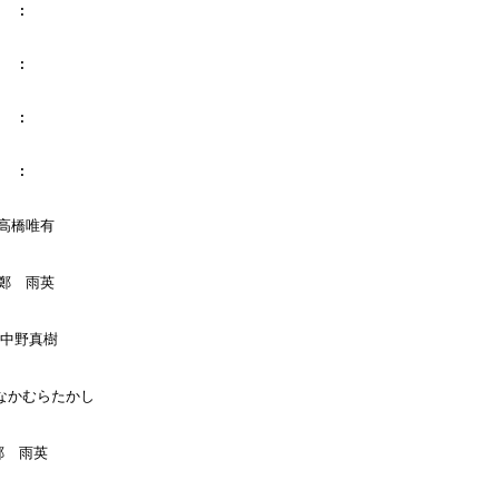
  :

  :

  :

  :

:高橋唯有

:鄭　雨英

:中野真樹

 :なかむらたかし

鄭　雨英
