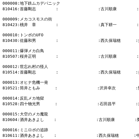
000008:地下鉄ムカデパニック

810416:首藤剛志        :                :古川順康        
000009:メカコスモスの街

810423:桃井　章        :                :真下耕一        
000010:トンボのUFO

810430:佐藤和男        :                :西久保瑞穂      
000011:爆弾メカ白鳥

810507:桜井正明        :                :古川順康        
000012:世忘れ村の怪人

810514:首藤剛志        :                :西久保瑞穂      
000013:オヒナ危機一発

810521:筒井ともみ      :                :沢井幸次        
000014:反乱メカ地獄

810528:四十物光男      :                :石田昌平        
000015:大空のメカ魔龍

810604:酒井あきよし    :                :古川順康        
000016:ミニロボの追跡

810611:酒井あきよし    :                :西久保瑞穂      :