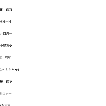
:鄭　雨英

:林桂一郎

:井口忠一

:中野真樹

:鄭　雨英

 :なかむらたかし

:鄭　雨英

:井口忠一

:阿部正己
