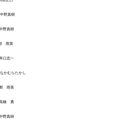
:中野真樹

:中野真樹

:鄭　雨英

:井口忠一

 :なかむらたかし

:鄭　雨英

:高橋　勇

:中野真樹
