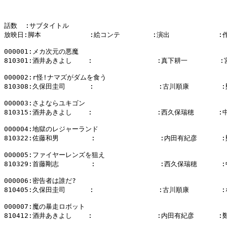
話数  :サブタイトル

放映日:脚本            :絵コンテ        :演出            :
000001:メカ次元の悪魔

810301:酒井あきよし    :                :真下耕一        
000002:r怪!ナマズがダムを食う

810308:久保田圭司      :                :古川順康        
000003:さよならユキゴン

810315:酒井あきよし    :                :西久保瑞穂      :
000004:地獄のレジャーランド

810322:佐藤和男        :                :内田有紀彦      
000005:ファイヤーレンズを狙え

810329:首藤剛志        :                :西久保瑞穂      
000006:密告者は誰だ?

810405:久保田圭司      :                :古川順康       
000007:魔の暴走ロボット

810412:酒井あきよし    :                :内田有紀彦      :