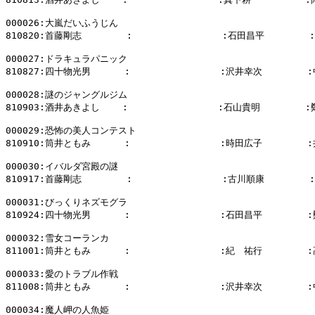
000026:大嵐だいふうじん

810820:首藤剛志        :                :石田昌平        
000027:ドラキュラパニック

810827:四十物光男      :                :沢井幸次        
000028:謎のジャングルジム

810903:酒井あきよし    :                :石山貴明        
000029:恐怖の美人コンテスト

810910:筒井ともみ      :                :時田広子        
000030:イバルダ宮殿の謎

810917:首藤剛志        :                :古川順康       
000031:びっくりネズモグラ

810924:四十物光男      :                :石田昌平        
000032:雪女コーランカ

811001:筒井ともみ      :                :紀　祐行        
000033:愛のトラブル作戦

811008:筒井ともみ      :                :沢井幸次        
000034:魔人岬の人魚姫
