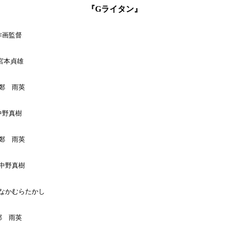
『Gライタン』
作画監督

:宮本貞雄

:鄭　雨英

中野真樹

:鄭　雨英

:中野真樹

 :なかむらたかし

鄭　雨英
