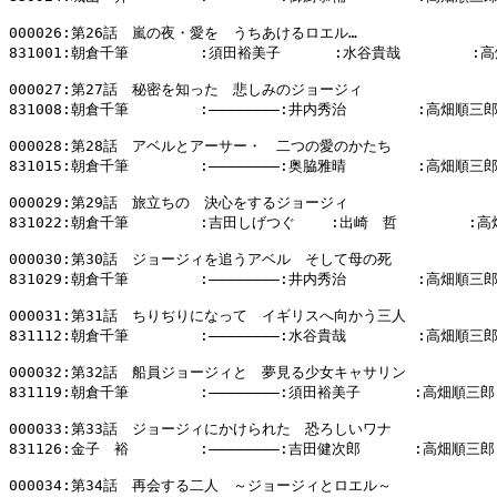
000026:第26話　嵐の夜・愛を　うちあけるロエル…

831001:朝倉千筆        :須田裕美子      :水谷貴哉        :
000027:第27話　秘密を知った　悲しみのジョージィ

831008:朝倉千筆        :――――――――:井内秀治        :高畑順三郎
000028:第28話　アベルとアーサー・　二つの愛のかたち

831015:朝倉千筆        :――――――――:奥脇雅晴        :高畑順三郎
000029:第29話　旅立ちの　決心をするジョージィ

831022:朝倉千筆        :吉田しげつぐ    :出崎　哲        :高
000030:第30話　ジョージィを追うアベル　そして母の死

831029:朝倉千筆        :――――――――:井内秀治        :高畑順三郎
000031:第31話　ちりぢりになって　イギリスへ向かう三人

831112:朝倉千筆        :――――――――:水谷貴哉        :高畑順三郎
000032:第32話　船員ジョージィと　夢見る少女キャサリン

831119:朝倉千筆        :――――――――:須田裕美子      :高畑順三郎

000033:第33話　ジョージィにかけられた　恐ろしいワナ

831126:金子　裕        :――――――――:吉田健次郎      :高畑順三郎

000034:第34話　再会する二人　～ジョージィとロエル～
