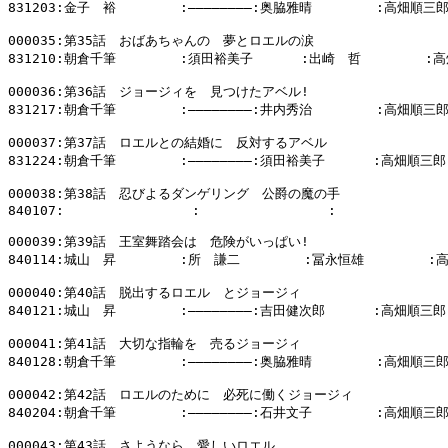
831203:金子　裕        :――――――――:奥脇雅晴        :高畑順三郎
000035:第35話　おばあちゃんの　夢とロエルの涙

831210:朝倉千筆        :須田裕美子      :出崎　哲        :
000036:第36話　ジョージィを　見つけたアベル!

831217:朝倉千筆        :――――――――:井内秀治        :高畑順三郎
000037:第37話　ロエルとの結婚に　反対するアベル

831224:朝倉千筆        :――――――――:須田裕美子      :高畑順三郎

000038:第38話　忍びよるダンゲリング　公爵の魔の手

840107:                :                :              
000039:第39話　王室舞踏会は　危険がいっぱい!

840114:城山　昇        :所　謙二        :冨永恒雄        :
000040:第40話　脱出するロエル　とジョージィ

840121:城山　昇        :――――――――:吉田健次郎      :高畑順三郎

000041:第41話　大切な指輪を　売るジョージィ

840128:朝倉千筆        :――――――――:奥脇雅晴        :高畑順三郎
000042:第42話　ロエルのために　必死に働くジョージィ

840204:朝倉千筆        :――――――――:石井文子        :高畑順三郎
000043:第43話　さようなら　愛しいロエル
