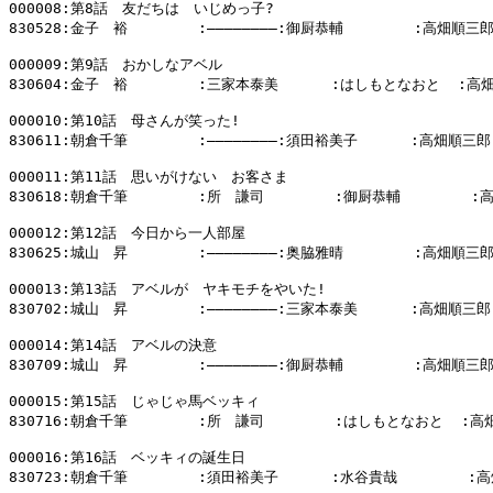
000008:第8話　友だちは　いじめっ子?

830528:金子　裕        :――――――――:御厨恭輔        :高畑順三郎
000009:第9話　おかしなアベル

830604:金子　裕        :三家本泰美      :はしもとなおと  :高
000010:第10話　母さんが笑った!

830611:朝倉千筆        :――――――――:須田裕美子      :高畑順三郎

000011:第11話　思いがけない　お客さま

830618:朝倉千筆        :所　謙司        :御厨恭輔        :
000012:第12話　今日から一人部屋

830625:城山　昇        :――――――――:奥脇雅晴        :高畑順三郎
000013:第13話　アベルが　ヤキモチをやいた!

830702:城山　昇        :――――――――:三家本泰美      :高畑順三郎

000014:第14話　アベルの決意

830709:城山　昇        :――――――――:御厨恭輔        :高畑順三郎
000015:第15話　じゃじゃ馬ベッキィ

830716:朝倉千筆        :所　謙司        :はしもとなおと  :高
000016:第16話　ベッキィの誕生日

830723:朝倉千筆        :須田裕美子      :水谷貴哉        :