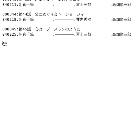
840211:朝倉千筆        :――――――――:冨士三哉        :高畑順三郎
000044:第44話　父にめぐり会う　ジョージィ

840218:朝倉千筆        :――――――――:井内秀治        :高畑順三郎
000045:第45話　心は　ブーメランのように

