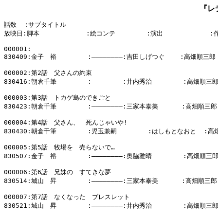
『レ
話数  :サブタイトル

放映日:脚本            :絵コンテ        :演出            :
000001:

830409:金子　裕        :――――――――:吉田しげつぐ    :高畑順三郎

000002:第2話　父さんの約束

830416:朝倉千筆        :――――――――:井内秀治        :高畑順三郎
000003:第3話　トカゲ島のできごと

830423:朝倉千筆        :――――――――:三家本泰美      :高畑順三郎

000004:第4話　父さん、　死んじゃいや!

830430:朝倉千筆        :児玉兼嗣        :はしもとなおと  :高
000005:第5話　牧場を　売らないで…

830507:金子　裕        :――――――――:奥脇雅晴        :高畑順三郎
000006:第6話　兄妹の　すてきな夢

830514:城山　昇        :――――――――:三家本泰美      :高畑順三郎

000007:第7話　なくなった　ブレスレット

830521:城山　昇        :――――――――:井内秀治        :高畑順三郎