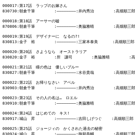
000017:第17話　ラップのお嫁さん

830730:朝倉千筆        :――――――――:井内秀治        :高畑順三郎
000018:第18話　アーサーの嘘

870806:朝倉千筆        :――――――――:奥脇雅晴        :高畑順三郎
000019:第19話　デザイナーに　なるの?!

830813:金子　裕        :――――――――:三家本泰美      :高畑順三郎

000020:第20話　さようなら　オーストラリア

830820:金子　裕        :所　謙司        :奥脇雅晴        :
000021:第21話　瞳の色は　優しいブルー

830827:朝倉千筆        :――――――――:水谷貴哉        :高畑順三郎
000022:第22話　お帰りなさい　アベル

830903:朝倉千筆        :――――――――:井内秀治        :高畑順三郎
000023:第23話　その人の名は…　ロエル

830910:朝倉千筆        :――――――――:奥脇雅晴        :高畑順三郎
000024:第24話　はじめての　キス!

830917:城山　昇        :――――――――:吉田しげつぐ    :高畑順三郎

000025:第25話　ジョージィの　かくされた過去の秘密

830924:城山　昇        :――――――――:御厨恭輔        :高畑順三郎