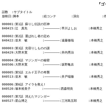
『ゴ
話数  :サブタイトル

放映日:脚本            :絵コンテ        :演出            :
000001:第1話 蘇りし伝説の巨神

840415:辻　真先        :――――――――:早川よしお      :本橋秀之

000002:第2話 選ばれし者の定め

840422:並木　敏        :――――――――:遠藤徹哉        :本橋秀之

000003:第3話 光宿りしものの謎

840429:大野木寛        :――――――――:井内秀治        :本橋秀之

000004:第4話 マジンガーの秘密

840506:大野木寛        :――――――――:坂野亀吉        :本橋秀之

000005:第5話 エルド王子の奇襲

840513:並木　敏        :――――――――:井戸端徹        :本橋秀之

000006:第6話 アイラを救え!

840520:塚本裕美子      :――――――――:西森明良        :本橋秀之

000007:第7話 消えたマジンガー

840527:星山博之        :――――――――:三河島五郎      :本橋秀之
