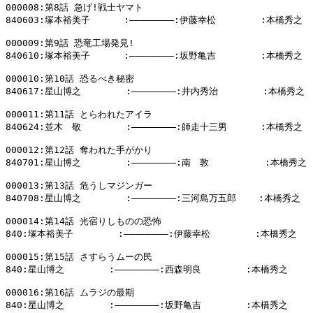
000008:第8話 急げ!戦士ヤマト

840603:塚本裕美子      :――――――――:伊藤幸松        :本橋秀之

000009:第9話 恐竜工場発見!

840610:塚本裕美子      :――――――――:坂野亀吉        :本橋秀之

000010:第10話 恐るべき秘密

840617:星山博之        :――――――――:井内秀治        :本橋秀之

000011:第11話 とらわれたアイラ

840624:並木　敬        :――――――――:師走十三男      :本橋秀之

000012:第12話 奪われた手がかり

840701:星山博之        :――――――――:南　敦          :本橋秀之

000013:第13話 危うしマジンガー

840708:星山博之        :――――――――:三河島万五郎    :本橋秀之

000014:第14話 光宿りしものの恐怖

840:塚本裕美子        :――――――――:伊藤幸松        :本橋秀之

000015:第15話 さすらうムーの民

840:星山博之        :――――――――:西森明良        :本橋秀之

000016:第16話 ムラジの最期

840:星山博之        :――――――――:坂野亀吉        :本橋秀之
