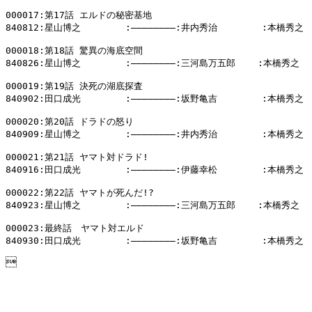
000017:第17話 エルドの秘密基地

840812:星山博之        :――――――――:井内秀治        :本橋秀之

000018:第18話 驚異の海底空間

840826:星山博之        :――――――――:三河島万五郎    :本橋秀之

000019:第19話 決死の湖底探査

840902:田口成光        :――――――――:坂野亀吉        :本橋秀之

000020:第20話 ドラドの怒り

840909:星山博之        :――――――――:井内秀治        :本橋秀之

000021:第21話 ヤマト対ドラド!

840916:田口成光        :――――――――:伊藤幸松        :本橋秀之

000022:第22話 ヤマトが死んだ!?

840923:星山博之        :――――――――:三河島万五郎    :本橋秀之

000023:最終話　ヤマト対エルド

