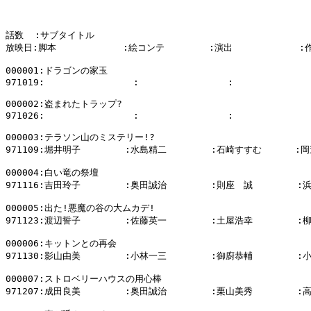
話数  :サブタイトル

放映日:脚本            :絵コンテ        :演出            :
000001:ドラゴンの家玉

971019:                :                :              
000002:盗まれたトラップ?

971026:                :                :              
000003:テラソン山のミステリー!?

971109:堀井明子        :水島精二        :石崎すすむ      :岡
000004:白い竜の祭壇

971116:吉田玲子        :奥田誠治        :則座　誠        :
000005:出た!悪魔の谷の大ムカデ!

971123:渡辺誓子        :佐藤英一        :土屋浩幸        :
000006:キットンとの再会

971130:影山由美        :小林一三        :御廚恭輔        :
000007:ストロベリーハウスの用心棒

971207:成田良美        :奥田誠治        :栗山美秀        :