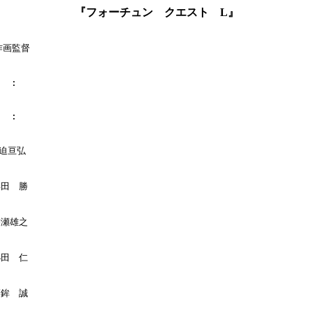
『フォーチュン クエスト L』
作画監督

  :

  :

迫亘弘

浜田　勝

柳瀬雄之

小田　仁

高鉾　誠
