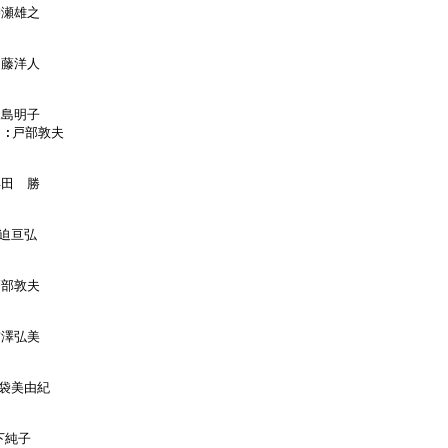
柳瀬雄之

加藤洋人

永島明子

  :戸部敦夫

浜田　勝

迫亘弘

戸部敦夫

前澤弘美

島袋美由紀

下純子
