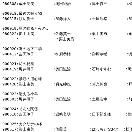
980308:成田良美        :奥田誠治        :津田義三        :
000018:最後の贈り物

980315:渡辺誓子        :加藤洋人        :土屋浩幸        :
000019:星の降る月夜の…

980322:影山由美        :佐藤英一        :栗山美秀        :
      :                :栗山美秀        :              
000020:謎の地下工場

980412:吉田玲子        :御厨恭輔        :御厨恭輔        :
000021:幻の秘薬

980419:堀井明子        :奥田誠治        :石崎すすむ      :岡
000022:禁断の用心棒

980426:影山由美        :貞光紳也        :貞光紳也        :
000023:迷える小羊

980503:堀井明子        :奥田誠治        :土屋浩幸        :
000024:そんな関係

980510:吉田玲子        :岩崎良明        :日下部光雄      :
000025:カタリナの杯

980517:影山由美        :佐藤英一        :はしもとなおと  :松