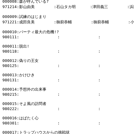
000008:森が呼んでいる?

971214:影山由美        :石山タカ明      :津田義三        :浜
000009:試練のはじまり

971221:成田良美        :御廚恭輔        :御廚恭輔        :
000010:パーティ最大の危機!?

980111:                :                :              
000011:脱出!

980118:                :                :              
000012:偽りの王女

980125:                :                :              
000013:かけひき

980131:                :                :              
000014:予想外の出来事

980215:                :                :              
000015:そよ風の訪問者

980222:                :                :              
000016:はばたく心

980301:                :                :              
000017:トラップハウスからの挑戦状
