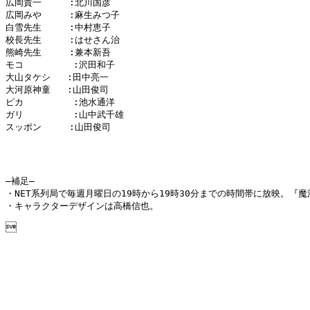
広岡貴一     :北川国彦

広岡みや     :麻生みつ子

白雪先生     :中村恵子

校長先生     :はせさん治

熊崎先生     :兼本新吾

モコ         :沢田和子

大山タケシ   :田中亮一

大河原神童   :山田俊司

ピカ         :池水通洋

ガリ         :山中武千雄

スッポン     :山田俊司

―補足―

・NET系列局で毎週月曜日の19時から19時30分までの時間帯に放映。『
