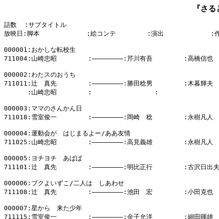
『さる
話数  :サブタイトル

放映日:脚本            :絵コンテ        :演出            :
000001:おかしな転校生

711004:山崎忠昭        :――――――――:芹川有吾        :高橋信也

000002:わたスのおうち

711011:辻　真先        :――――――――:勝田稔男        :木暮輝夫

      :山崎忠昭        :                :                
000003:ママのさんかん日

711018:雪室俊一        :――――――――:岡崎　稔        :永樹凡人

000004:運動会が　はじまるよー/ああ友情

711025:山崎忠昭        :――――――――:高見義雄        :永樹凡人

000005:ヨチヨチ　あばば

711101:辻　真先        :――――――――:明比正行        :古沢日出夫
000006:ブクよいずこ/二人は　しあわせ

711108:辻　真先        :――――――――:池田　宏        :小田克也

000007:星から　来た少年

711115:雪室俊一        :――――――――:金子允洋        :細田暉雄
