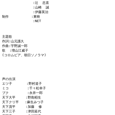
               :辻  忠直

               :山崎  誠

               :伊藤英治

制作           :東映

               :NET

主題歌

作詞:山元護久

作曲:宇野誠一郎

歌  :増山江威子

(コロムビア、朝日ソノラマ)

声の出演

エツ子       :野村道子

ミコ         :千々松幸子

ブク         :永井一郎

天下大平     :野島昭生

天下クリ平   :麻生みつ子

天下茂平     :加藤  修

天下三子     :津田延代
