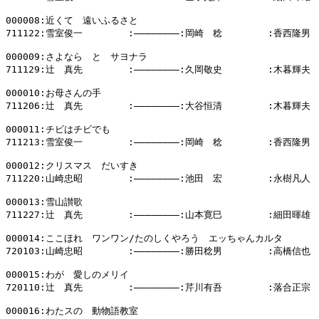
000008:近くて　遠いふるさと

711122:雪室俊一        :――――――――:岡崎　稔        :香西隆男

000009:さよなら　と　サヨナラ

711129:辻　真先        :――――――――:久岡敬史        :木暮輝夫

000010:お母さんの手

711206:辻　真先        :――――――――:大谷恒清        :木暮輝夫

000011:チビはチビでも

711213:雪室俊一        :――――――――:岡崎　稔        :香西隆男

000012:クリスマス　だいすき

711220:山崎忠昭        :――――――――:池田　宏        :永樹凡人

000013:雪山讃歌

711227:辻　真先        :――――――――:山本寛巳        :細田暉雄

000014:ここほれ　ワンワン/たのしくやろう　エッちゃんカルタ

720103:山崎忠昭        :――――――――:勝田稔男        :高橋信也

000015:わが　愛しのメリイ

720110:辻　真先        :――――――――:芹川有吾        :落合正宗

000016:わたスの　動物語教室
