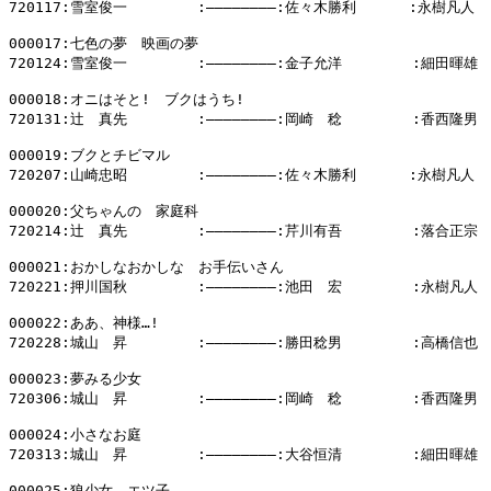
720117:雪室俊一        :――――――――:佐々木勝利      :永樹凡人

000017:七色の夢　映画の夢

720124:雪室俊一        :――――――――:金子允洋        :細田暉雄

000018:オニはそと!　ブクはうち!

720131:辻　真先        :――――――――:岡崎　稔        :香西隆男

000019:ブクとチビマル

720207:山崎忠昭        :――――――――:佐々木勝利      :永樹凡人

000020:父ちゃんの　家庭科

720214:辻　真先        :――――――――:芹川有吾        :落合正宗

000021:おかしなおかしな　お手伝いさん

720221:押川国秋        :――――――――:池田　宏        :永樹凡人

000022:ああ、神様…!

720228:城山　昇        :――――――――:勝田稔男        :高橋信也

000023:夢みる少女

720306:城山　昇        :――――――――:岡崎　稔        :香西隆男

000024:小さなお庭

720313:城山　昇        :――――――――:大谷恒清        :細田暉雄

000025:狼少女　エツ子
