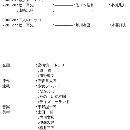
720320:辻　真先        :――――――――:佐々木勝利      :永樹凡人

      :山崎忠昭        :                :                
000026:二人のエッコ

720327:辻　真先        :――――――――:芹川有吾        :木暮輝夫

企画           :宮崎慎一(NET)

               :原  徹

               :旗野義文

原作           :石森章太郎

連載           :少女フレンド

               :なかよし

               :たのしい幼稚園

               :ディズニーランド

音楽           :宇野誠一郎

美術           :土田  勇

               :内川文広

               :伊藤攻洋

               :横井三郎
