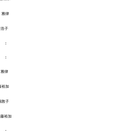
　雅律

浩子

  :

  :

雅律

藤裕加

嶋敦子

工藤裕加

  :
