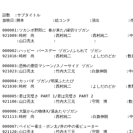
話数  :サブタイトル

放映日:脚本            :絵コンテ        :演出            :
000001:ツカンポ野郎に 春が来た/縁切りヅガン

921009:時村　尚        :西村純二        :西村純二        :
      :山口亮太        :                :                
000002:ハッピー バースデー ヅガン/ふられて ヅガン

921016:時村　尚        :西村純二        :よしだのどか    :数
000003:恐怖の豊臣マシーン/スノーサイド ヅガン

921023:山口亮太        :竹内大三元      :白旗伸朗        :中
000004:カッパギ ヅガン/明菜ふたたび

921030:時村　尚        :西村純二        :よしだのどか    :奥
000005:君は完璧さ PART 1/君は完璧さ PART 2

921106:山口亮太        :竹内大三元      :守岡　博        :数
000006:大阪からの物体X/湯あたりヅガン

921113:時村　尚        :西村純二        :白旗伸朗        :
000007:ベイビー雀士・ポン太/井の中の雀ピューター

921120:山口亮太        :竹内大三元      :守岡　博        :工