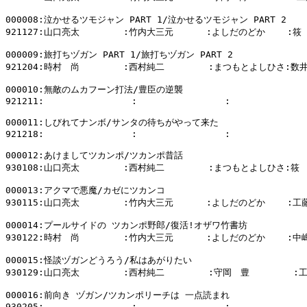
000008:泣かせるツモジャン PART 1/泣かせるツモジャン PART 2

921127:山口亮太        :竹内大三元      :よしだのどか    :筱
000009:旅打ちヅガン PART 1/旅打ちヅガン PART 2

921204:時村　尚        :西村純二        :まつもとよしひさ:数井
000010:無敵のムカフーン打法/豊臣の逆襲

921211:                :                :              
000011:しびれてナンボ/サンタの待ちがやって来た

921218:                :                :              
000012:あけましてツカンポ/ツカンポ昔話

930108:山口亮太        :西村純二        :まつもとよしひさ:筱　
000013:アクマで悪魔/カゼにツカンコ

930115:山口亮太        :竹内大三元      :よしだのどか    :工
000014:プールサイドの ツカンポ野郎/復活!オザワ竹書坊

930122:時村　尚        :竹内大三元      :よしだのどか    :中
000015:怪談ヅガンどうろう/私はあがりたい

930129:山口亮太        :西村純二        :守岡　豊        :
000016:前向き ヅガン/ツカンポリーチは 一点読まれ

930205:                :                :              