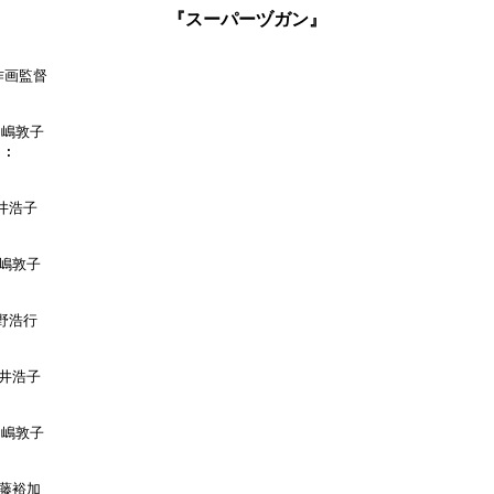
『スーパーヅガン』
作画監督

中嶋敦子

:

井浩子

嶋敦子

野浩行

井浩子

中嶋敦子

藤裕加
