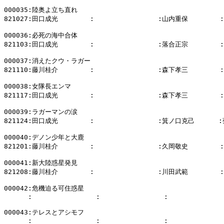
000035:陸奥よ立ち直れ

821027:田口成光        :                :山内重保        
000036:必死の海中合体

821103:田口成光        :                :落合正宗        
000037:消えたクウ・ラガー

821110:藤川桂介        :                :森下孝三        
000038:女隊長エンマ

821117:田口成光        :                :森下孝三        
000039:ラガーマンの涙

821124:田口成光        :                :箕ノ口克己      
000040:デノン少年と大鹿

821201:藤川桂介        :                :久岡敬史        
000041:新大陸惑星発見

821208:藤川桂介        :                :川田武範        
000042:危機迫る可住惑星

      :                :                :              
000043:テレスとアシモフ

      :                :                :              