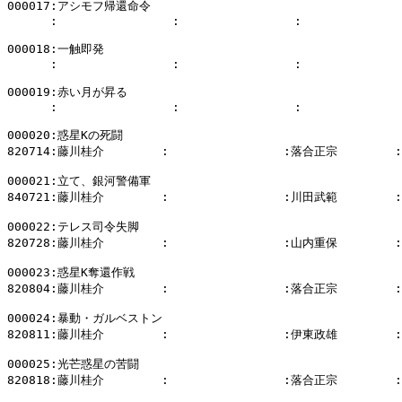
000017:アシモフ帰還命令

      :                :                :              
000018:一触即発

      :                :                :              
000019:赤い月が昇る

      :                :                :              
000020:惑星Kの死闘

820714:藤川桂介        :                :落合正宗        
000021:立て、銀河警備軍

840721:藤川桂介        :                :川田武範        
000022:テレス司令失脚

820728:藤川桂介        :                :山内重保        
000023:惑星K奪還作戦

820804:藤川桂介        :                :落合正宗        
000024:暴動・ガルベストン

820811:藤川桂介        :                :伊東政雄       
000025:光芒惑星の苦闘

820818:藤川桂介        :                :落合正宗        