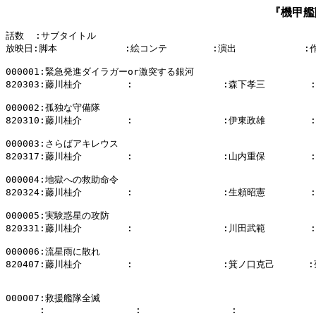
『機甲艦
話数  :サブタイトル

放映日:脚本            :絵コンテ        :演出            :
000001:緊急発進ダイラガーor激突する銀河

820303:藤川桂介        :                :森下孝三        
000002:孤独な守備隊

820310:藤川桂介        :                :伊東政雄       
000003:さらばアキレウス

820317:藤川桂介        :                :山内重保        
000004:地獄への救助命令

820324:藤川桂介        :                :生頼昭憲       
000005:実験惑星の攻防

820331:藤川桂介        :                :川田武範        
000006:流星雨に散れ

820407:藤川桂介        :                :箕ノ口克己      
000007:救援艦隊全滅

      :                :                :              