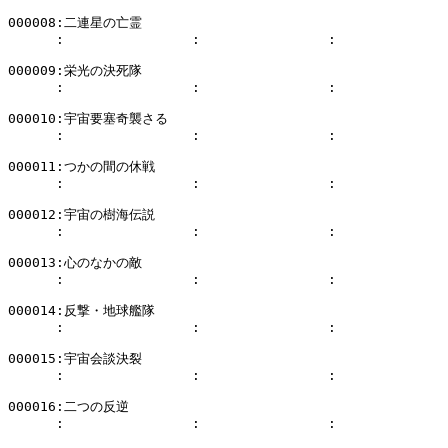
000008:二連星の亡霊

      :                :                :              
000009:栄光の決死隊

      :                :                :              
000010:宇宙要塞奇襲さる

      :                :                :              
000011:つかの間の休戦

      :                :                :              
000012:宇宙の樹海伝説

      :                :                :              
000013:心のなかの敵

      :                :                :              
000014:反撃・地球艦隊

      :                :                :              
000015:宇宙会談決裂

      :                :                :              
000016:二つの反逆

      :                :                :              