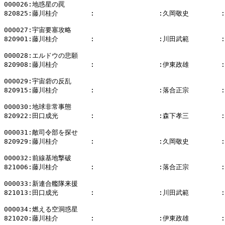
000026:地惑星の罠

820825:藤川桂介        :                :久岡敬史        
000027:宇宙要塞攻略

820901:藤川桂介        :                :川田武範        
000028:エルドウの悲願

820908:藤川桂介        :                :伊東政雄        
000029:宇宙砦の反乱

820915:藤川桂介        :                :落合正宗        
000030:地球非常事態

820922:田口成光        :                :森下孝三       
000031:敵司令部を探せ

820929:藤川桂介        :                :久岡敬史        
000032:前線基地撃破

821006:藤川桂介        :                :落合正宗        
000033:新連合艦隊来援

821013:田口成光        :                :川田武範        
000034:燃える空洞惑星

821020:藤川桂介        :                :伊東政雄        