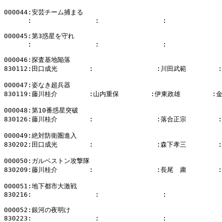
000044:安芸チーム捕まる

      :                :                :              
000045:第3惑星を守れ

      :                :                :              
000046:探査基地陥落

830112:田口成光        :                :川田武範        
000047:姿なき超兵器

830119:藤川桂介        :山内重保        :伊東政雄        :
000048:第10番惑星突破

830126:藤川桂介        :                :落合正宗        
000049:絶対防衛圏進入

830202:田口成光        :                :森下孝三        
000050:ガルベストン攻撃隊

830209:藤川桂介        :                :長尾　粛        
000051:地下都市大激戦

830216:                :                :              
000052:銀河の夜明け
