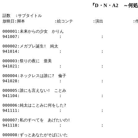
『D・N・A2 ～何
話数  :サブタイトル

放映日:脚本            :絵コンテ        :演出            :
000001:未来からの少女　かりん

941007:                :                :              
000002:メガプレ誕生!　純太

941014:                :                :              
000003:祭りの夜に　亜美

941021:                :                :              
000004:ネックレスは誰に?　倫子

941028:                :                :              
000005:誰にも言えない!　ことみ

941104:                :                :              
000006:純太はことみに何をした?

941111:                :                :              
000007:私のすべてを　あげたいの!

941118:                :                :              
000008:ずっとあなたがそばにいた
