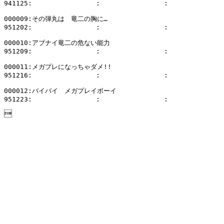
941125:                :                :              
000009:その弾丸は　竜二の胸に…

951202:                :                :              
000010:アブナイ竜二の危ない能力

951209:                :                :              
000011:メガプレになっちゃダメ!!

951216:                :                :              
000012:バイバイ　メガプレイボーイ

