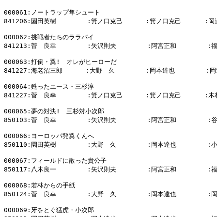
000061:ノートラップ隼シュート

841206:園田英樹        :箕ノ口克己      :箕ノ口克己      :岡
000062:挑戦者たちのララバイ

841213:菅　良幸        :矢沢則夫        :阿宮正和        :
000063:打倒・翼!　オレがヒーローだ

841227:海老沼三郎      :大野　久        :岡本達也        :岡
000064:甦ったエース・三杉淳

841227:菅　良幸        :箕ノ口克己      :箕ノ口克己      :木
000065:夢の対決!　三杉対小次郎

850103:菅　良幸        :矢沢則夫        :阿宮正和        :
000066:ヨーロッパ発翼くんへ

850110:園田英樹        :大野　久        :岡本達也        :
000067:フィールドに散った貴公子

850117:八木良一        :矢沢則夫        :阿宮正和        :
000068:若林からの手紙

850124:菅　良幸        :大野　久        :岡本達也        :
000069:牙をとぐ猛虎・小次郎
