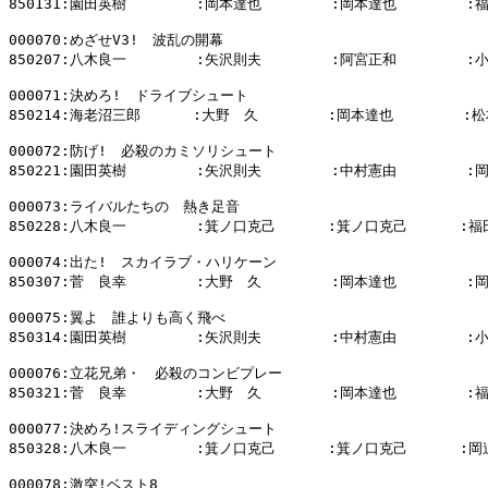
850131:園田英樹        :岡本達也        :岡本達也        :
000070:めざせV3!　波乱の開幕

850207:八木良一        :矢沢則夫        :阿宮正和        :
000071:決めろ!　ドライブシュート

850214:海老沼三郎      :大野　久        :岡本達也        :松
000072:防げ!　必殺のカミソリシュート

850221:園田英樹        :矢沢則夫        :中村憲由        :
000073:ライバルたちの　熱き足音

850228:八木良一        :箕ノ口克己      :箕ノ口克己      :福
000074:出た!　スカイラブ・ハリケーン

850307:菅　良幸        :大野　久        :岡本達也        :
000075:翼よ　誰よりも高く飛べ

850314:園田英樹        :矢沢則夫        :中村憲由        :
000076:立花兄弟・　必殺のコンビプレー

850321:菅　良幸        :大野　久        :岡本達也        :
000077:決めろ!スライディングシュート

850328:八木良一        :箕ノ口克己      :箕ノ口克己      :岡
000078:激突!ベスト8
