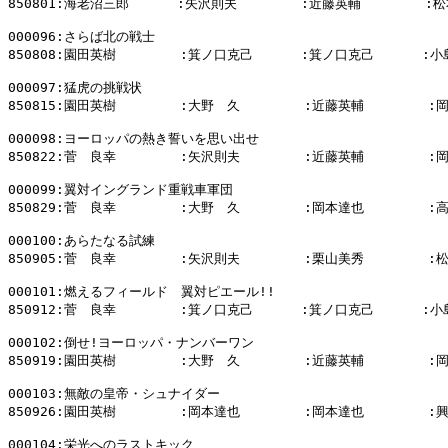
850801:海老沼三郎      :矢沢則夫        :近藤英輔        :松
000096:さらば北の戦士

850808:園田英樹        :箕ノ口克己      :箕ノ口克己      :小
000097:猛虎の挑戦状

850815:園田英樹        :大野　久        :近藤英輔        :
000098:ヨーロッパの熱き誓いを思い出せ

850822:菅　良幸        :矢沢則夫        :近藤英輔        :
000099:翼対イングランド重戦車軍団

850829:菅　良幸        :大野　久        :岡本達也        :
000100:あらたなる試練

850905:菅　良幸        :矢沢則夫        :栗山美秀        :
000101:燃えるフィールド　翼対ピエール!!

850912:菅　良幸        :箕ノ口克己      :箕ノ口克己      :小
000102:倒せ!ヨーロッパ・ナンバーワン

850919:園田英樹        :大野　久        :近藤英輔        :
000103:無敵の皇帝・シュナイダー

850926:園田英樹        :岡本達也        :岡本達也        :
000104:栄光へのラストキック
