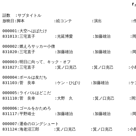
『
話数  :サブタイトル

放映日:脚本            :絵コンテ        :演出            :
000001:大空へはばたけ

831013:三宅直子        :光延博愛        :加藤雄治        :
000002:燃えろサッカー小僧

831020:三宅直子        :加藤雄治        :加藤雄治        :
000003:明日に向って、キック・オフ

831027:三宅直子        :箕ノ口克己      :箕ノ口克己      :小
000004:ボールは友だち

831103:菅　良幸        :ケン・ひばり    :加藤雄治        :
000005:ライバルはどこだ

831110:菅　良幸        :大野　久        :箕ノ口克己      :岡
000006:ゴールをかためろ

831117:平野靖士        :加藤雄治        :加藤雄治        :
000007:運命のロングシュート

831124:海老沼三郎      :箕ノ口克己      :箕ノ口克己      :小