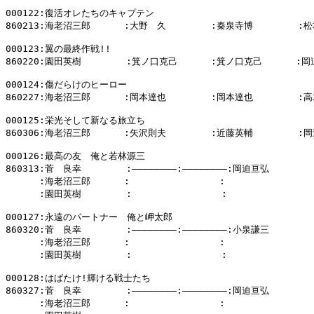
000122:復活オレたちのキャプテン

860213:海老沼三郎      :大野　久        :秦泉寺博        :松
000123:翼の最終作戦!!

860220:園田英樹        :箕ノ口克己      :箕ノ口克己      :岡
000124:傷だらけのヒーロー

860227:海老沼三郎      :岡本達也        :岡本達也        :高
000125:栄光そして新なる旅立ち

860306:海老沼三郎      :矢沢則夫        :近藤英輔        :岡
000126:最高の友　俺と若林源三

860313:菅　良幸        :――――――――:――――――――:岡迫亘弘

      :海老沼三郎      :                :                
      :園田英樹        :                :                
000127:永遠のパートナー　俺と岬太郎

860320:菅　良幸        :――――――――:――――――――:小泉謙三

      :海老沼三郎      :                :                
      :園田英樹        :                :                
000128:はばたけ!輝ける戦士たち

860327:菅　良幸        :――――――――:――――――――:岡迫亘弘

      :海老沼三郎      :                :              