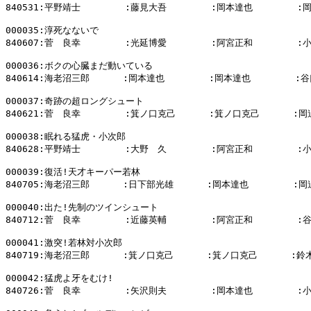
840531:平野靖士        :藤見大吾        :岡本達也        :
000035:淳死なないで

840607:菅　良幸        :光延博愛        :阿宮正和        :
000036:ボクの心臓まだ動いている

840614:海老沼三郎      :岡本達也        :岡本達也        :谷
000037:奇跡の超ロングシュート

840621:菅　良幸        :箕ノ口克己      :箕ノ口克己      :岡
000038:眠れる猛虎・小次郎

840628:平野靖士        :大野　久        :阿宮正和        :
000039:復活!天才キーパー若林

840705:海老沼三郎      :日下部光雄      :岡本達也        :岡
000040:出た!先制のツインシュート

840712:菅　良幸        :近藤英輔        :阿宮正和        :
000041:激突!若林対小次郎

840719:海老沼三郎      :箕ノ口克己      :箕ノ口克己      :鈴
000042:猛虎よ牙をむけ!

840726:菅　良幸        :矢沢則夫        :岡本達也        :