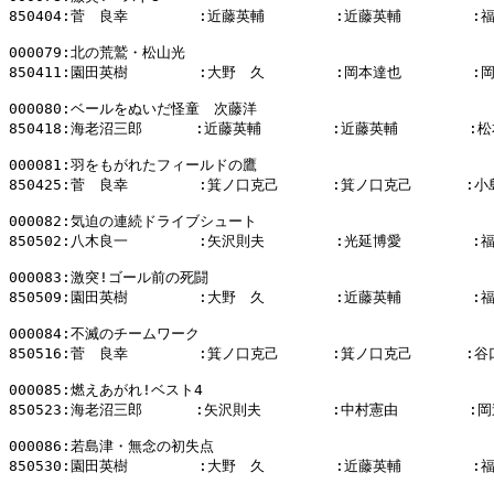
850404:菅　良幸        :近藤英輔        :近藤英輔        :
000079:北の荒鷲・松山光

850411:園田英樹        :大野　久        :岡本達也        :
000080:ベールをぬいだ怪童　次藤洋

850418:海老沼三郎      :近藤英輔        :近藤英輔        :松
000081:羽をもがれたフィールドの鷹

850425:菅　良幸        :箕ノ口克己      :箕ノ口克己      :小
000082:気迫の連続ドライブシュート

850502:八木良一        :矢沢則夫        :光延博愛        :
000083:激突!ゴール前の死闘

850509:園田英樹        :大野　久        :近藤英輔        :
000084:不滅のチームワーク

850516:菅　良幸        :箕ノ口克己      :箕ノ口克己      :谷
000085:燃えあがれ!ベスト4

850523:海老沼三郎      :矢沢則夫        :中村憲由        :岡
000086:若島津・無念の初失点

850530:園田英樹        :大野　久        :近藤英輔        :