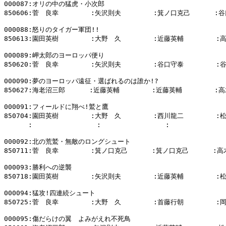
000087:オリの中の猛虎・小次郎

850606:菅　良幸        :矢沢則夫        :箕ノ口克己      :谷
000088:怒りのタイガー軍団!!

850613:園田英樹        :大野　久        :近藤英輔        :
000089:岬太郎のヨーロッパ便り

850620:菅　良幸        :矢沢則夫        :谷口守泰        :
000090:夢のヨーロッパ遠征・選ばれるのは誰か!?

850627:海老沼三郎      :近藤英輔        :近藤英輔        :高
000091:フィールドに翔べ!鷲と鷹

850704:園田英樹        :大野　久        :西川龍二        :
      :                :                :            
000092:北の荒鷲・無敵のロングシュート

850711:菅　良幸        :箕ノ口克己      :箕ノ口克己      :高
000093:勝利への逆襲

850718:園田英樹        :矢沢則夫        :近藤英輔        :
000094:猛攻!四連続シュート

850725:菅　良幸        :大野　久        :首藤行朝        :
000095:傷だらけの翼　よみがえれ不死鳥
