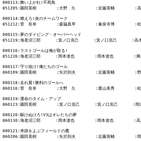
000113:舞い上がれ!不死鳥

851205:園田英樹        :大野　久        :近藤英輔        :
000114:燃えろ!炎のチームワーク

851212:菅　良幸        :森脇真琴        :秦泉寺博        :
000115:夢のダイビング・オーバーヘッド

851219:海老沼三郎      :箕ノ口克己      :箕ノ口克己      :高
000116:ラストゴールは俺が取る!

851226:海老沼三郎      :岡本達也        :岡本達也        :興
000117:守り抜け!俺たちのゴール

860109:園田英樹        :矢沢則夫        :近藤英輔        :
000118:走れ翼!勝利のゴールへ

860116:菅　良幸        :大野　久        :栗山美秀        :
000119:運命のタイム・アップ

860123:園田英樹        :箕ノ口克己      :箕ノ口克己      :岡
000120:駆けぬけろ!V3はオレたちの夢

860130:海老沼三郎      :岡本達也        :岡本達也        :高
000121:奇跡をよぶフィールドの鷹

860206:園田英樹        :矢沢則夫        :近藤英輔        :