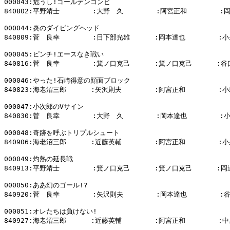
000043:危うし!ゴールデンコンビ

840802:平野靖士        :大野　久        :阿宮正和        :
000044:炎のダイビングヘッド

840809:菅　良幸        :日下部光雄      :岡本達也        :小
000045:ピンチ!エースなき戦い

840816:菅　良幸        :箕ノ口克己      :箕ノ口克己      :谷
000046:やった!石崎得意の顔面ブロック

840823:海老沼三郎      :矢沢則夫        :阿宮正和        :小
000047:小次郎のVサイン

840830:菅　良幸        :大野　久        :岡本達也        :
000048:奇跡を呼ぶトリプルシュート

840906:海老沼三郎      :近藤英輔        :阿宮正和        :小
000049:灼熱の延長戦

840913:平野靖士        :箕ノ口克己      :箕ノ口克己      :岡
000050:ああ幻のゴール!?

840920:菅　良幸        :矢沢則夫        :岡本達也        :
000051:オレたちは負けない!

840927:海老沼三郎      :近藤英輔        :阿宮正和        :中