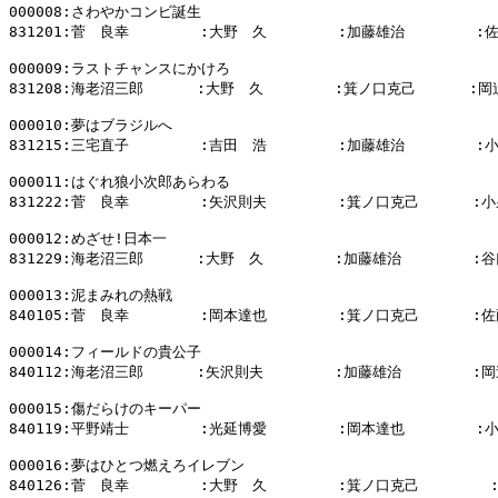
000008:さわやかコンビ誕生

831201:菅　良幸        :大野　久        :加藤雄治        :
000009:ラストチャンスにかけろ

831208:海老沼三郎      :大野　久        :箕ノ口克己      :岡
000010:夢はブラジルへ

831215:三宅直子        :吉田　浩        :加藤雄治        :
000011:はぐれ狼小次郎あらわる

831222:菅　良幸        :矢沢則夫        :箕ノ口克己      :小
000012:めざせ!日本一

831229:海老沼三郎      :大野　久        :加藤雄治        :谷
000013:泥まみれの熱戦

840105:菅　良幸        :岡本達也        :箕ノ口克己      :佐
000014:フィールドの貴公子

840112:海老沼三郎      :矢沢則夫        :加藤雄治        :岡
000015:傷だらけのキーパー

840119:平野靖士        :光延博愛        :岡本達也        :
000016:夢はひとつ燃えろイレブン

840126:菅　良幸        :大野　久        :箕ノ口克己        