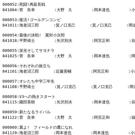
000052:死闘!再延長戦

841004:菅　良幸        :大野　久        :岡本達也        :
000053:復活!ゴールデンコンビ

841011:海老沼三郎      :箕ノ口克己      :箕ノ口克己      :岡
000054:最後の決戦!　翼対小次郎

841018:平野靖士        :矢沢則夫        :阿宮正和        :
000055:栄光そしてサヨナラ

841025:菅　良幸        :大野　久        :岡本達也        :
000056:それぞれの旅立ち

841101:海老沼三郎      :近藤英輔        :阿宮正和        :小
000057:オレたち中学三年生

841108:平野靖士        :箕ノ口克己      :箕ノ口克己      :岡
000058:V3への熱きスタート

841115:園田英樹        :矢沢則夫        :岡本達也        :
000059:新たなるライバル

841122:菅　良幸        :大野　久        :阿宮正和        :
000060:翼よ!　フィールドの鷹になれ

841129:海老沼三郎      :岡本達也        :岡本達也        :小