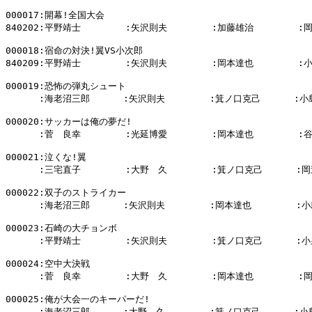
000017:開幕!全国大会

840202:平野靖士        :矢沢則夫        :加藤雄治        :
000018:宿命の対決!翼VS小次郎

840209:平野靖士        :矢沢則夫        :岡本達也        :
000019:恐怖の弾丸シュート

      :海老沼三郎      :矢沢則夫        :箕ノ口克己      :小
000020:サッカーは俺の夢だ!

      :菅　良幸        :光延博愛        :岡本達也        :
000021:泣くな!翼

      :三宅直子        :大野　久        :箕ノ口克己      :岡
000022:双子のストライカー

      :海老沼三郎      :矢沢則夫        :岡本達也        :小
000023:石崎の大チョンボ

      :平野靖士        :矢沢則夫        :箕ノ口克己      :小
000024:空中大決戦

      :菅　良幸        :大野　久        :岡本達也        :
000025:俺が大会一のキーパーだ!

      :海老沼三郎      :大野　久        :箕ノ口克己      :小