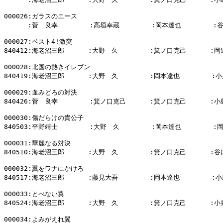
000026:ガラスのエース

      :菅　良幸        :高垣幸蔵        :岡本達也        :
000027:ベスト4!激突

840412:海老沼三郎      :大野　久        :箕ノ口克己      :岡
000028:北国の熱きイレブン

840419:海老沼三郎      :大野　久        :岡本達也        :小
000029:血みどろの対決

840426:菅　良幸        :箕ノ口克己      :箕ノ口克己      :小
000030:傷だらけの貴公子

840503:平野靖士        :大野　久        :岡本達也        :
000031:華麗なる対決

840510:海老沼三郎      :大野　久        :箕ノ口克己      :谷
000032:翼をワナにかけろ

840517:海老沼三郎      :藤見大吾        :岡本達也        :小
000033:とべない翼

840524:海老沼三郎      :大野　久        :箕ノ口克己      :小
000034:よみがえれ翼
