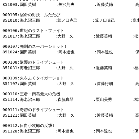
851003:園田英樹        :矢沢則夫        :近藤英輔        :
000105:宿命の対決、ふたたび

851010:海老沼三郎      :箕ノ口克己      :箕ノ口克己      :高
000106:世紀のラスト・ファイト

851017:海老沼三郎      :大野　久        :近藤英輔        :松
000107:先制のスーパーショット!

851024:園田英樹        :岡本達也        :岡本達也        :
000108:逆襲のドライブシュート

851031:海老沼三郎      :大野　久        :近藤英輔        :福
000109:火をふくタイガーショト

851107:園田英樹        :大野　久        :首藤行朝        :
000110:王者・南葛最大の危機

851114:海老沼三郎      :森脇真琴        :栗山美秀        :松
000111:奇跡のドライブシュート

851121:園田英樹        :大野　久        :近藤英輔        :
000112:日向小次郎の反撃!

851128:海老沼三郎      :岡本達也        :岡本達也        :保