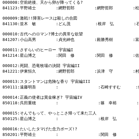
000008:空前絶後、天から卵が降ってくる?

841123:平野靖士        :網野哲郎        :網野哲郎        :
000009:激戦!!障害レースは殺しの合図

841130:並木　敏        :どん茂          :根岸　弘        :
000010:古代へのロマン?博士の異常な欲望

841207:小山高男        :貞光紳也        :殿勝秀樹        :
000011:さすらいのヒーロー 宇宙編I

841214:星山博之        :関田　修        :関田　修        :
000012:死闘、恐竜牧場の決闘 宇宙編II

841221:伊東恒久        :網野哲郎        :浜津　守        :
000013:スタントマンは危険な香り 宇宙編III

850111:遠藤明吾        :                :石崎すすむ      
000014:正義の使者は賞金稼ぎ? 宇宙編IV

850118:呉田重穂        :                :篠　幸裕        
000015:そんでもって、やっとこさ帰って来た三人

850125:星山博之        :                :根岸　弘       
000016:たいしたタマげた念力ポーズ!?

850201:平野靖士        :                :関田　修        