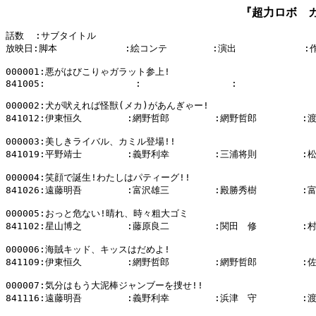
『超力ロボ ガラット
話数  :サブタイトル

放映日:脚本            :絵コンテ        :演出            :
000001:悪がはびこりゃガラット参上!

841005:                :                :              
000002:犬が吠えれば怪獣(メカ)があんぎゃー!

841012:伊東恒久        :網野哲郎        :網野哲郎        :
000003:美しきライバル、カミル登場!!

841019:平野靖士        :義野利幸        :三浦将則        :
000004:笑顔で誕生!わたしはパティーグ!!

841026:遠藤明吾        :富沢雄三        :殿勝秀樹        :
000005:おっと危ない!晴れ、時々粗大ゴミ

841102:星山博之        :藤原良二        :関田　修        :
000006:海賊キッド、キッスはだめよ!

841109:伊東恒久        :網野哲郎        :網野哲郎        :
000007:気分はもう大泥棒ジャンブーを捜せ!!

841116:遠藤明吾        :義野利幸        :浜津　守        :