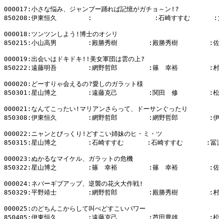
000017:小さな悩み、ジャンブー踊れば記憶がガチョ～ン!?

850208:伊東恒久        :                :石崎すすむ      
000018:ツンツンしよう!博士のオシリ

850215:小山高男        :殿勝秀樹        :殿勝秀樹        :
000019:出会いはドキドキ!!美女軍団は雲の上?

850222:遠藤明吾        :網野哲郎        :篠　幸裕        :
000020:どーすりゃ会えるの?愛しのガラット様

850301:星山博之        :遠藤克己        :関田　修        :
000021:なんてこったい!マリアンさらって、ドーサンぐったり

850308:伊東恒久        :網野哲郎        :網野哲郎        :
000022:ニャンとびっくり!どすこい姉妹のヒ・ミ・ツ

850315:星山博之        :石崎すすむ      :石崎すすむ      :冨
000023:ぬかるなマイケル、ガラットの危機

850322:星山博之        :篠　幸裕        :篠　幸裕        :
000024:ネバーギブアップ、逆襲の花火大作戦!

850329:平野靖士        :網野哲郎        :殿勝秀樹        :
000025:のどちんこからして叫べどすこいパワー

850405:伊東恒久        :遠藤克己        :芦田豊雄        :