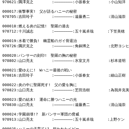
970621:隅澤克之        :――――――――:小坂春女        :小山知洋

000017:衝撃事実!　父が語るハニーの秘密

970705:吉田玲子        :――――――――:遠藤勇二        :清山滋崇

000018:燃える炎の記憶!　聖羅の過去

970712:十川誠志        :――――――――:五十嵐卓哉      :下笠美穂

000019:水着で勝負!　幽霊船のガイ骨退治

970726:隅沢克之        :――――――――:角銅博之        :北野ヨシヒ
000020:パンサーの刻印!　聖羅の胸の秘密

970802:山口亮太        :――――――――:氷室文月        :杉本道明

000021:愛ゆえに!　Wハニー最後の戦い

970816:吉田玲子        :――――――――:小坂春女        :細山正樹

000022:炎の中に聖羅死す!　父の愛を胸に

970823:山口亮太        :――――――――:芝田浩樹        :為我井克美
000023:愛の結末!　運命に勝つハニーの光

970830:山口亮太        :――――――――:遠藤勇二        :清山滋崇

000024:学園崩壊!?　新パンサー軍団の脅威

970913:山口亮太        :――――――――:五十嵐卓哉      :上野ケン

000025:ハニーの子育て!?　狙われたベビー
