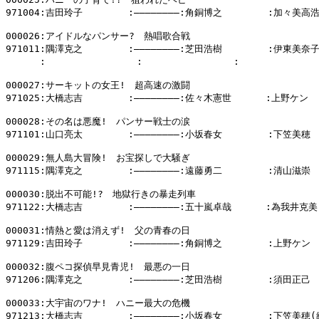
971004:吉田玲子        :――――――――:角銅博之        :加々美高浩
000026:アイドルなパンサー?　熱唱歌合戦

971011:隅澤克之        :――――――――:芝田浩樹        :伊東美奈子
      :                :                :            
000027:サーキットの女王!　超高速の激闘

971025:大橋志吉        :――――――――:佐々木憲世      :上野ケン

000028:その名は悪魔!　パンサー戦士の涙

971101:山口亮太        :――――――――:小坂春女        :下笠美穂

000029:無人島大冒険!　お宝探しで大騒ぎ

971115:隅澤克之        :――――――――:遠藤勇二        :清山滋崇

000030:脱出不可能!?　地獄行きの暴走列車

971122:大橋志吉        :――――――――:五十嵐卓哉      :為我井克美

000031:情熱と愛は消えず!　父の青春の日

971129:吉田玲子        :――――――――:角銅博之        :上野ケン

000032:腹ペコ探偵早見青児!　最悪の一日

971206:隅澤克之        :――――――――:芝田浩樹        :須田正己

000033:大宇宙のワナ!　ハニー最大の危機

971213:大橋志吉        :――――――――:小坂春女        :下笠美穂