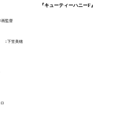
『キューティーハニーF』
作画監督

    :下笠美穂



ロ
