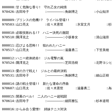
000008:甘く危険な香り!　守れ乙女の純情

970426:吉田玲子        :――――――――:角銅博之        :小山知洋

000009:プリンスの危機!?　ライバル登場!!

970503:山口亮太        :佐々木憲世      :氷室文月        :杉
000010:必殺技敗れる!?　ハニー決死の激闘

970510:隅澤克之        :――――――――:小坂春女        :清山滋崇

000011:忍びよる恐怖!!　狙われたハニー

970517:山口亮太        :――――――――:遠藤勇二        :下笠美穂

000012:ハニー絶体絶命!　ジル電撃の嵐

970524:隅澤克之        :――――――――:芝田浩樹        :北野ヨシヒ
000013:愛の力で戦え!　ジルとの最終決戦

970531:吉田玲子        :――――――――:角銅博之        :細山正樹

000014:謎の戦士登場!!　新たな運命の序曲

970607:山口亮太        :佐々木憲世      :遠藤勇二        :
000015:開幕のベル!　二人のハニー超戦闘

970614:吉田玲子        :――――――――:細田雅弘        :杉本道明

000016:からみ合う愛憎!　姉妹テニス対決
