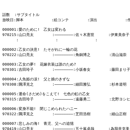
話数  :サブタイトル

放映日:脚本            :絵コンテ        :演出            :
000001:愛のために!　乙女は変わる

970215:山口亮太        :――――――――:佐々木憲世      :伊東美奈子

      :                :                :            
000002:乙女の決意!　たそがれに一輪の花

970222:山口亮太        :――――――――:角銅博之        :清山滋崇

000003:乙女の夢!　花嫁衣装は誰のため?

970301:吉田玲子        :――――――――:小坂春女        :藤田まり子
000004:人魚姫の涙!　父と娘のきずな

970308:隅澤克之        :――――――――:細田雅弘        :杉本道明

000005:運命(さだめ)をこえて!　七色の虹の乙女

970315:吉田玲子        :――――――――:遠藤勇二        :北野ヨシヒ
000006:変身不能!　閉じこめられたハニー

970322:隅澤克之        :――――――――:芝田浩樹        :細山正樹

000007:悲しみの海!　青児、父への追憶

970419:山口亮太        :――――――――:五十嵐卓哉      :為我井克美
