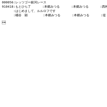
000056:レッツゴー銀河レース

910418:もとひら了      :本郷みつる      :本郷みつる      :西
      :はじめまして、ルルロフです

