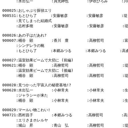
      :水出弘一        :貞光紳也        :伊吹ひろみ      :川
000025:おしゃぶり探偵エリ

900531:もとひら了      :安藤敏彦        :安藤敏彦        :堤
      :見てしまった結婚式

      :志村多穂        :安藤敏彦        :安藤敏彦        :
000026:あの子はだあれ?

900607:桶谷　顕        :香川　豊        :高柳哲司        :
      :シンデレラの靴

      :もとひら了      :本郷みつる      :本郷みつる      :高
000027:温室効果ビームで大切に (前編)

900621:桶谷　顕        :高柳哲司        :高柳哲司        :
      :温室効果ビームで大切に (後編)

      :桶谷　顕        :高柳哲司        :高柳哲司        :
000028:見つかった宇宙人の秘密基地!?

900628:水出弘一        :小林常夫        :小林常夫        :
      :ジャラシーが来た

      :桶谷　顕        :小林常夫        :小林常夫        :
000029:マールい物こわい!

900721:西村昌子        :本郷みつる      :高柳哲司        :高
      :エリさまホレルヤ

      :城山　昇        :青山　弘        :高柳哲司        :