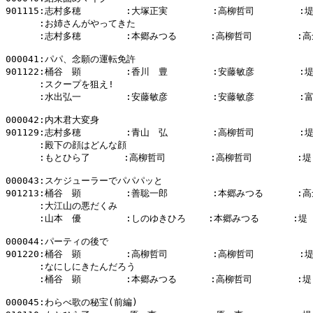
901115:志村多穂        :大塚正実        :高柳哲司        :
      :お姉さんがやってきた

      :志村多穂        :本郷みつる      :高柳哲司        :高
000041:パパ、念願の運転免許

901122:桶谷　顕        :香川　豊        :安藤敏彦        :
      :スクープを狙え!

      :水出弘一        :安藤敏彦        :安藤敏彦        :
000042:内木君大変身

901129:志村多穂        :青山　弘        :高柳哲司        :
      :殿下の顔はどんな顔

      :もとひら了      :高柳哲司        :高柳哲司        :堤
000043:スケジューラーでパパパッと

901213:桶谷　顕        :善聡一郎        :本郷みつる      :高
      :大江山の悪だくみ

      :山本　優        :しのゆきひろ    :本郷みつる      :堤
000044:パーティの後で

901220:桶谷　顕        :高柳哲司        :高柳哲司        :
      :なにしにきたんだろう

      :桶谷　顕        :本郷みつる      :高柳哲司        :堤
000045:わらべ歌の秘宝(前編)
