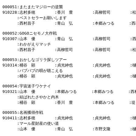
000051:またまたマジローの逆襲

910228:志村多穂        :香川　豊        :高柳哲司        :
      :ベストセラーお願いします

      :西村昌子        :青山　弘        :本郷みつる      :西
000052:GOGOニセモノ大作戦

910307:山本　優        :青山　弘        :高柳哲司        :
      :わかがえりマッチ

      :西村昌子        :高柳哲司        :高柳哲司        :
000053:おかしなゴリラ探しツアー

910314:桶谷　顕        :貞光紳也        :貞光紳也        :
      :バブバブの唄が聴こえる

      :桶谷　顕        :貞光紳也        :貞光紳也        :
000054:宇宙迷子ワケナイ

910321:山本　優        :本郷みつる      :本郷みつる      :西
      :結ばれたさやかと内木

      :桶谷　顕        :香川　豊        :本郷みつる      :堤
000055:名画獲得作戦

910411:志村多穂        :貞光紳也        :貞光紳也        :
      :マール星財産の使い道

      :山本　優        :青山　弘        :市野文隆        :