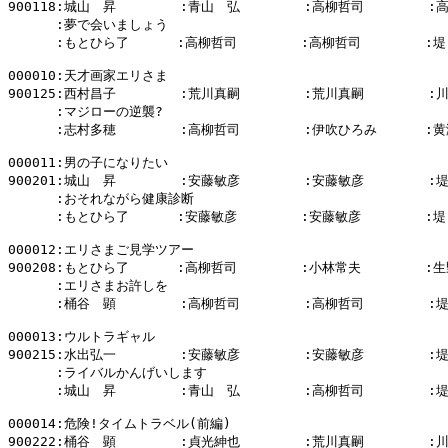
900118:城山　昇        :青山　弘        :高柳哲司        :
      :夢で会いましょう

      :もとひら了      :高柳哲司        :高柳哲司        :堤
000010:天才画家エリさま

900125:西村昌子        :荒川真嗣        :荒川真嗣        :
      :マジローの逆襲?

      :志村多穂        :高柳哲司        :伊吹ひろみ      :黄
000011:男の子になりたい

900201:城山　昇        :安藤敏彦        :安藤敏彦        :
      :おそれながら健康診断

      :もとひら了      :安藤敏彦        :安藤敏彦        :堤
000012:エリさまご見学ツアー

900208:もとひら了      :高柳哲司        :小林常夫        :生
      :エリさまお許しを

      :桶谷　顕        :高柳哲司        :高柳哲司        :
000013:ウルトラギャル

900215:水出弘一        :安藤敏彦        :安藤敏彦        :
      :ライバルかんげいします

      :城山　昇        :青山　弘        :高柳哲司        :
000014:危険!タイムトラベル(前編)

900222:桶谷　顕        :貞光紳也        :荒川真嗣        :