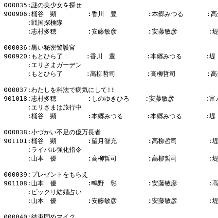
000035:謎の美少女を探せ

900906:桶谷　顕        :香川　豊        :本郷みつる      :高
      :戦国探検隊

      :志村多穂        :安藤敏彦        :安藤敏彦        :
000036:黒い秘密警護官

900920:もとひら了      :香川　豊        :本郷みつる      :堤
      :エリさまガーデン

      :もとひら了      :高柳哲司        :高柳哲司        :高
000037:わたしを科法で病気にして!!

901018:志村多穂        :しのゆきひろ    :安藤敏彦        :富
      :エリさまは旅行中

      :桶谷　顕        :本郷みつる      :本郷みつる      :堤
000038:小づかい不足の億万長者

901101:桶谷　顕        :望月智充        :高柳哲司        :
      :ライバル強化指令

      :山本　優        :高柳哲司        :高柳哲司        :
000039:プレゼントをもらえ

901108:山本　優        :鴫野　彰        :安藤敏彦        :
      :ビックリ結婚占い

      :山本　優        :安藤敏彦        :安藤敏彦        :
000040:結束固めマイク
