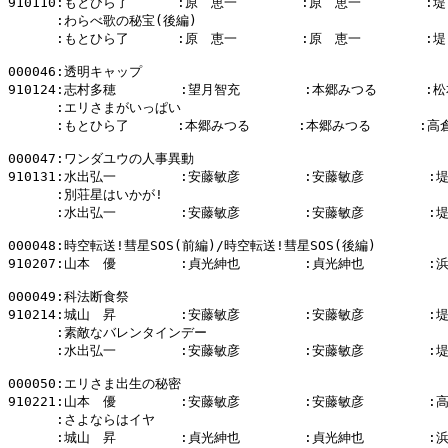
910110:もとひら了      :原　恵一        :原　恵一        :堤
      :わらべ歌の秘宝(後編)

      :もとひら了      :原　恵一        :原　恵一        :堤
000046:透明キャップ

910124:志村多穂        :望月智充        :本郷みつる      :松
      :エリさまがいっぱい

      :もとひら了      :本郷みつる      :本郷みつる      :高
000047:ワンダユウの人事異動

910131:水出弘一        :安藤敏彦        :安藤敏彦        :
      :別荘星はいかが!

      :水出弘一        :安藤敏彦        :安藤敏彦        :
000048:時空転送!彗星SOS(前編)/時空転送!彗星SOS(後編)

910207:山本　優        :貞光紳也        :貞光紳也        :
000049:科法断食祭

910214:城山　昇        :安藤敏彦        :安藤敏彦        :
      :素敵なバレンタインデー

      :水出弘一        :安藤敏彦        :安藤敏彦        :
000050:エリさま出生の秘密

910221:山本　優        :安藤敏彦        :安藤敏彦        :
      :さよならはイヤ

      :城山　昇        :貞光紳也        :貞光紳也        :