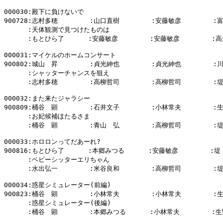
000030:殿下に負けないで

900728:志村多穂        :山口直樹        :安藤敏彦        :
      :天体観測で見つけたものは

      :もとひら了      :安藤敏彦        :安藤敏彦        :高
000031:マイケルのホームコンサート

900802:城山　昇        :貞光紳也        :貞光紳也        :
      :シャッターチャンスを狙え

      :志村多穂        :高柳哲司        :高柳哲司        :
000032:また来たジャラシー

900809:桶谷　顕        :石井文子        :小林常夫        :
      :お妃候補ほたるさま

      :桶谷　顕        :青山　弘        :高柳哲司        :
000033:ホロロンってだあーれ?

900816:もとひら了      :本郷みつる      :安藤敏彦        :堤
      :ベビーシッターエリちゃん

      :水出弘一        :米谷良和        :高柳哲司        :
000034:惑星シミュレーター(前編)

900823:桶谷　顕        :小林常夫        :小林常夫        :
      :惑星シミュレーター(後編)

      :桶谷　顕        :本郷みつる      :小林常夫        :生