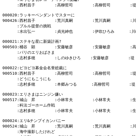
      :西村昌子        :高柳哲司        :高柳哲司        :
000020:ラッキーペンダントでスターに

900426:西村昌子        :荒川真嗣        :荒川真嗣        :
      :ブルル提督の挑戦

      :水出弘一        :貞光紳也        :伊吹ひろみ      :川
000021:ステキな星に新築計画?

900503:桶谷　顕        :安藤敏彦        :安藤敏彦        :
      :パリのエリおばさま

      :志村多穂        :しのゆきひろ    :安藤敏彦        :堤
000022:ピヨピヨ募金会名誉総裁に

900510:西村昌子        :高柳哲司        :高柳哲司        :
      :どうにもこうにも

      :志村多穂        :本郷みつる      :高柳哲司        :堤
000023:エリさまはニンジン嫌い

900517:城山　昇        :小林常夫        :小林常夫        :
      :科法ゴーホーム作戦

      :志村多穂        :小林常夫        :小林常夫        :
000024:エリ&チンプイカンパニー

900524:城山　昇        :荒川真嗣        :荒川真嗣        :
      :海中撮影したけれど
