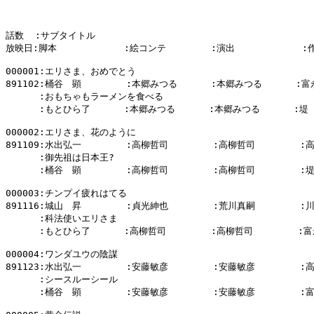
話数  :サブタイトル

放映日:脚本            :絵コンテ        :演出            :
000001:エリさま、おめでとう

891102:桶谷　顕        :本郷みつる      :本郷みつる      :富
      :おもちゃもラーメンを食べる

      :もとひら了      :本郷みつる      :本郷みつる      :堤
000002:エリさま、花のように

891109:水出弘一        :高柳哲司        :高柳哲司        :
      :御先祖は日本王?

      :桶谷　顕        :高柳哲司        :高柳哲司        :
000003:チンプイ疲れはてる

891116:城山　昇        :貞光紳也        :荒川真嗣        :
      :科法使いエリさま

      :もとひら了      :高柳哲司        :高柳哲司        :富
000004:ワンダユウの陰謀

891123:水出弘一        :安藤敏彦        :安藤敏彦        :
      :シースルーシール

      :桶谷　顕        :安藤敏彦        :安藤敏彦        :