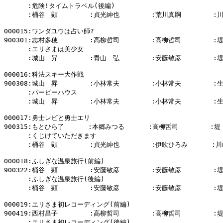
      :危険!タイムトラベル(後編)

      :桶谷　顕        :貞光紳也        :荒川真嗣        :
000015:ワンダユウは占い師?

900301:志村多穂        :高柳哲司        :高柳哲司        :
      :エリさまは美少女

      :城山　昇        :青山　弘        :安藤敏彦        :
000016:科法スキー大作戦

900308:城山　昇        :小林常夫        :小林常夫        :
      :パーピーハウス

      :城山　昇        :小林常夫        :小林常夫        :
000017:勇士レビと勇士エリ

900315:もとひら了      :本郷みつる      :高柳哲司        :堤
      :くじけていただきます

      :桶谷　顕        :貞光紳也        :伊吹ひろみ      :川
000018:ふしぎな温泉旅行(前編)

900322:桶谷　顕        :安藤敏彦        :安藤敏彦        :
      :ふしぎな温泉旅行(後編)

      :桶谷　顕        :安藤敏彦        :安藤敏彦        :
000019:エリさま初レコーディング(前編)

900419:西村昌子        :高柳哲司        :高柳哲司        :
      :エリさま初レコーディング(後編)
