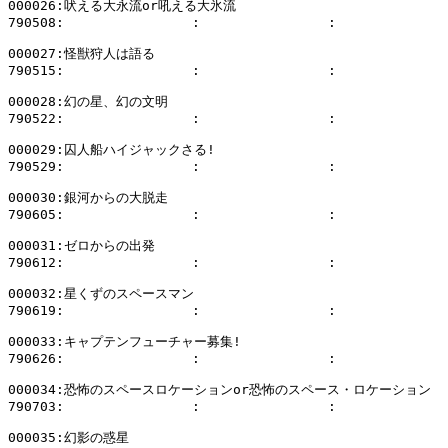
000026:吠える大永流or吼える大氷流

790508:                :                :              
000027:怪獣狩人は語る

790515:                :                :              
000028:幻の星、幻の文明

790522:                :                :              
000029:囚人船ハイジャックさる!

790529:                :                :              
000030:銀河からの大脱走

790605:                :                :              
000031:ゼロからの出発

790612:                :                :              
000032:星くずのスペースマン

790619:                :                :              
000033:キャプテンフューチャー募集!

790626:                :                :              
000034:恐怖のスペースロケーションor恐怖のスペース・ロケーション

790703:                :                :              
000035:幻影の惑星
