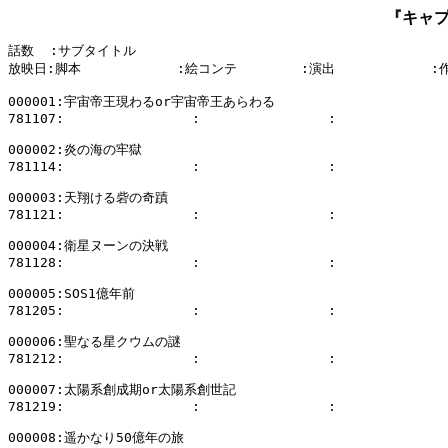
『キャ
話数  :サブタイトル

放映日:脚本            :絵コンテ        :演出            :
000001:宇宙帝王現わるor宇宙帝王あらわる

781107:                :                :              
000002:炎の海の牢獄

781114:                :                :              
000003:天翔ける砦の奇蹟

781121:                :                :              
000004:衛星ヌーンの決戦

781128:                :                :              
000005:SOS1億年前

781205:                :                :              
000006:聖なる星クウムの謎

781212:                :                :              
000007:太陽系創成期or太陽系創世記

781219:                :                :              
000008:遥かなり50億年の旅
