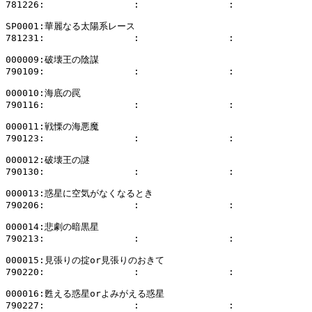
781226:                :                :              
SP0001:華麗なる太陽系レース

781231:                :                :              
000009:破壊王の陰謀

790109:                :                :              
000010:海底の罠

790116:                :                :              
000011:戦慄の海悪魔

790123:                :                :              
000012:破壊王の謎

790130:                :                :              
000013:惑星に空気がなくなるとき

790206:                :                :              
000014:悲劇の暗黒星

790213:                :                :              
000015:見張りの掟or見張りのおきて

790220:                :                :              
000016:甦える惑星orよみがえる惑星

790227:                :                :              