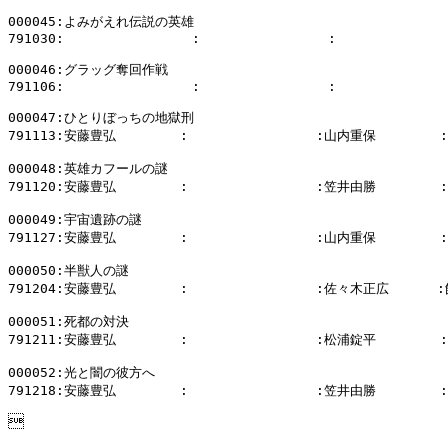
000045:よみがえれ伝説の英雄

791030:                :                :              
000046:グラッグ奪回作戦

791106:                :                :              
000047:ひとりぼっちの地獄刑

791113:安藤豊弘        :                :山内重保        
000048:英雄カフールの謎

791120:安藤豊弘        :                :笠井由勝        
000049:宇宙遺跡の謎

791127:安藤豊弘        :                :山内重保        
000050:半獣人の謎

791204:安藤豊弘        :                :佐々木正広      
000051:死都の対決

791211:安藤豊弘        :                :松浦錠平        
000052:光と闇の彼方へ

