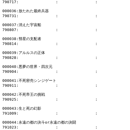
790717:                :                :              
000036:放たれた最終兵器

790731:                :                :              
000037:消えた宇宙船

790807:                :                :              
000038:彗星の支配者

790814:                :                :              
000039:アルルスの正体

790828:                :                :              
000040:悪夢の世界・四次元

790904:                :                :              
000041:不死密売シンジゲート

790911:                :                :              
000042:不死帝王の挑戦

790925:                :                :              
000043:生と死の幻影

791009:                :                :              
000044:永遠の都の決斗or永遠の都の決闘

791023:                :                :              