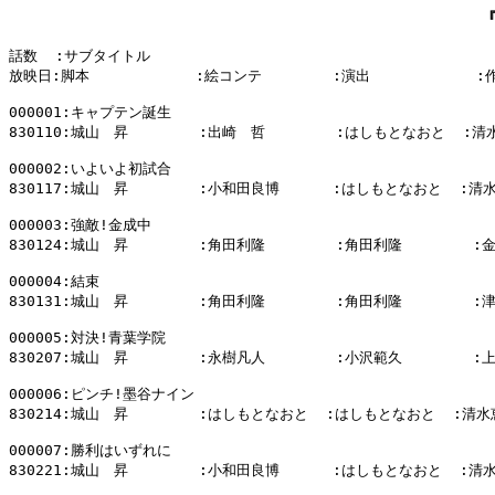
話数  :サブタイトル

放映日:脚本            :絵コンテ        :演出            :
000001:キャプテン誕生

830110:城山　昇        :出崎　哲        :はしもとなおと  :清
000002:いよいよ初試合

830117:城山　昇        :小和田良博      :はしもとなおと  :清水
000003:強敵!金成中

830124:城山　昇        :角田利隆        :角田利隆        :
000004:結束

830131:城山　昇        :角田利隆        :角田利隆        :
000005:対決!青葉学院

830207:城山　昇        :永樹凡人        :小沢範久        :
000006:ピンチ!墨谷ナイン

830214:城山　昇        :はしもとなおと  :はしもとなおと  :清水
000007:勝利はいずれに

830221:城山　昇        :小和田良博      :はしもとなおと  :清水