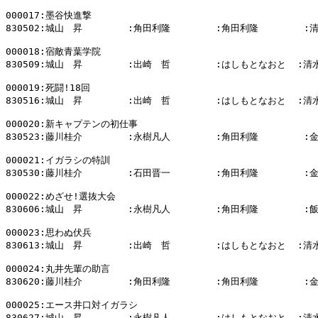
000017:墨谷快進撃

830502:城山　昇        :角田利隆        :角田利隆        :
000018:宿敵青葉学院

830509:城山　昇        :出崎　哲        :はしもとなおと  :清
000019:死闘!18回

830516:城山　昇        :出崎　哲        :はしもとなおと  :清
000020:新キャプテンの初仕事

830523:藤川桂介        :永樹凡人        :角田利隆        :
000021:イガラシの特訓

830530:藤川桂介        :石田晋一        :角田利隆        :
000022:めざせ!選抜大会

830606:城山　昇        :永樹凡人        :角田利隆        :
000023:思わぬ伏兵

830613:城山　昇        :出崎　哲        :はしもとなおと  :清
000024:丸井先輩の助言

830620:藤川桂介        :角田利隆        :角田利隆        :
000025:エース井口対イガラシ

830627:城山　昇        :永樹凡人        :はしもとなおと  :清