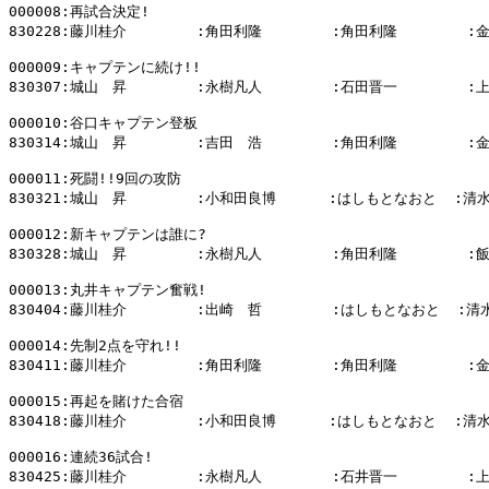
000008:再試合決定!

830228:藤川桂介        :角田利隆        :角田利隆        :
000009:キャプテンに続け!!

830307:城山　昇        :永樹凡人        :石田晋一        :
000010:谷口キャプテン登板

830314:城山　昇        :吉田　浩        :角田利隆        :
000011:死闘!!9回の攻防

830321:城山　昇        :小和田良博      :はしもとなおと  :清水
000012:新キャプテンは誰に?

830328:城山　昇        :永樹凡人        :角田利隆        :
000013:丸井キャプテン奮戦!

830404:藤川桂介        :出崎　哲        :はしもとなおと  :清
000014:先制2点を守れ!!

830411:藤川桂介        :角田利隆        :角田利隆        :
000015:再起を賭けた合宿

830418:藤川桂介        :小和田良博      :はしもとなおと  :清水
000016:連続36試合!

830425:藤川桂介        :永樹凡人        :石井晋一        :