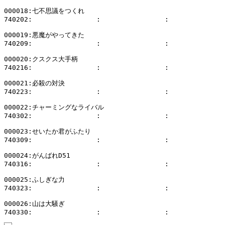
000018:七不思議をつくれ

740202:                :                :              
000019:悪魔がやってきた

740209:                :                :              
000020:クスクス大手柄

740216:                :                :              
000021:必殺の対決

740223:                :                :              
000022:チャーミングなライバル

740302:                :                :              
000023:せいたか君がふたり

740309:                :                :              
000024:がんばれD51

740316:                :                :              
000025:ふしぎな力

740323:                :                :              
000026:山は大騒ぎ
