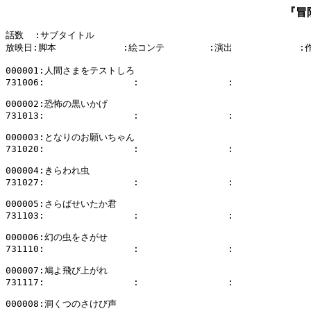
『冒
話数  :サブタイトル

放映日:脚本            :絵コンテ        :演出            :
000001:人間さまをテストしろ

731006:                :                :              
000002:恐怖の黒いかげ

731013:                :                :              
000003:となりのお願いちゃん

731020:                :                :              
000004:きらわれ虫

731027:                :                :              
000005:さらばせいたか君

731103:                :                :              
000006:幻の虫をさがせ

731110:                :                :              
000007:鳩よ飛び上がれ

731117:                :                :              
000008:洞くつのさけび声
