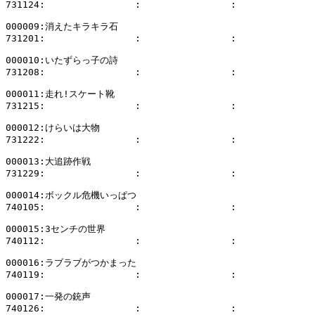
731124:                :                :              
000009:消えたキラキラ石

731201:                :                :              
000010:いたずらっ子の詩

731208:                :                :              
000011:走れ!スケート靴

731215:                :                :              
000012:けらいは大物

731222:                :                :              
000013:大追跡作戦

731229:                :                :              
000014:ボックル危機いっぱつ

740105:                :                :              
000015:3センチの世界

740112:                :                :              
000016:ラブラブがつかまった

740119:                :                :              
000017:一発の銃声

740126:                :                :              