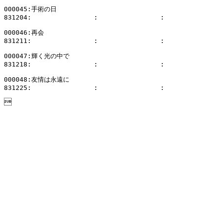
000045:手術の日

831204:                :                :              
000046:再会

831211:                :                :              
000047:輝く光の中で

831218:                :                :              
000048:友情は永遠に

