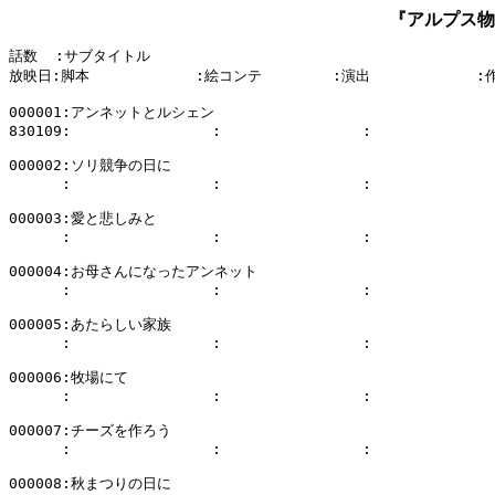
『アルプス物
話数  :サブタイトル

放映日:脚本            :絵コンテ        :演出            :
000001:アンネットとルシェン

830109:                :                :              
000002:ソリ競争の日に

      :                :                :              
000003:愛と悲しみと

      :                :                :              
000004:お母さんになったアンネット

      :                :                :              
000005:あたらしい家族

      :                :                :              
000006:牧場にて

      :                :                :              
000007:チーズを作ろう

      :                :                :              
000008:秋まつりの日に
