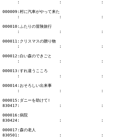
      :                :                :              
000009:村に汽車がやって来た

      :                :                :              
000010:ふたりの冒険旅行

      :                :                :              
000011:クリスマスの贈り物

      :                :                :              
000012:白い森のできごと

      :                :                :              
000013:すれ違うこころ

      :                :                :              
000014:おそろしい出来事

      :                :                :              
000015:ダニーを助けて!

830417:                :                :              
000016:病院

830424:                :                :              
000017:森の老人

830501:                :                :              