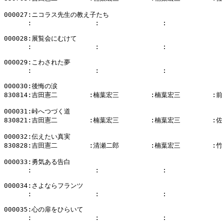
000027:ニコラス先生の教え子たち

      :                :                :              
000028:展覧会にむけて

      :                :                :              
000029:こわされた夢

      :                :                :              
000030:後悔の涙

830814:吉田憲二        :楠葉宏三        :楠葉宏三        :
000031:峠へつづく道

830821:吉田憲二        :楠葉宏三        :楠葉宏三        :
000032:伝えたい真実

830828:吉田憲二        :清瀬二郎        :楠葉宏三        :
000033:勇気ある告白

      :                :                :              
000034:さよならフランツ

      :                :                :              
000035:心の扉をひらいて

      :                :                :              