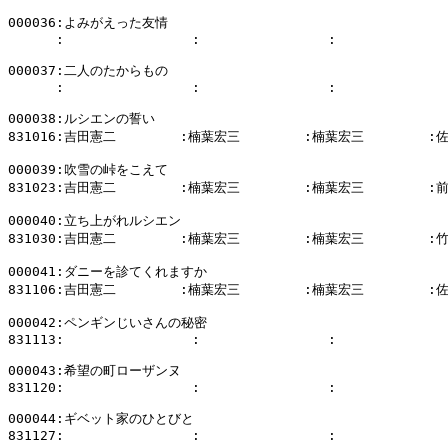
000036:よみがえった友情

      :                :                :              
000037:二人のたからもの

      :                :                :              
000038:ルシエンの誓い

831016:吉田憲二        :楠葉宏三        :楠葉宏三        :
000039:吹雪の峠をこえて

831023:吉田憲二        :楠葉宏三        :楠葉宏三        :
000040:立ち上がれルシエン

831030:吉田憲二        :楠葉宏三        :楠葉宏三        :
000041:ダニーを診てくれますか

831106:吉田憲二        :楠葉宏三        :楠葉宏三        :
000042:ペンギンじいさんの秘密

831113:                :                :              
000043:希望の町ローザンヌ

831120:                :                :              
000044:ギベット家のひとびと

831127:                :                :              