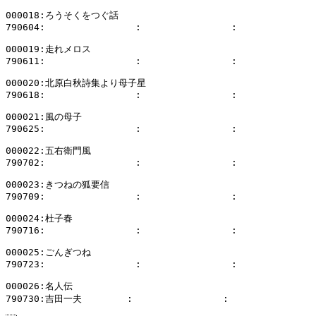
000018:ろうそくをつぐ話

790604:                :                :              
000019:走れメロス

790611:                :                :              
000020:北原白秋詩集より母子星

790618:                :                :              
000021:風の母子

790625:                :                :              
000022:五右衛門風

790702:                :                :              
000023:きつねの狐要信

790709:                :                :              
000024:杜子春

790716:                :                :              
000025:ごんぎつね

790723:                :                :              
000026:名人伝
