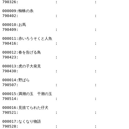
790326:                :                :              
000009:蜘蛛の糸

790402:                :                :              
000010:お馬

790409:                :                :              
000011:赤いろうそくと人魚

790416:                :                :              
000012:春を告げる鳥

790423:                :                :              
000013:虎の子大発見

790430:                :                :              
000014:野ばら

790507:                :                :              
000015:満潮の玉　干潮の玉

790514:                :                :              
000016:見捨てられた仔犬

790521:                :                :              
000017:なくなり物語

790528:                :                :              