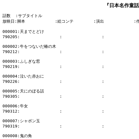
『日本名作童話
話数  :サブタイトル

放映日:脚本            :絵コンテ        :演出            :
000001:天までとどけ

790205:                :                :              
000002:牛をつないだ椿の木

790212:                :                :              
000003:ふしぎな窓

790219:                :                :              
000004:泣いた赤おに

790226:                :                :              
000005:天にのぼる話

790305:                :                :              
000006:牛女

790312:                :                :              
000007:シャボン玉

790319:                :                :              
000008:鬼の角
