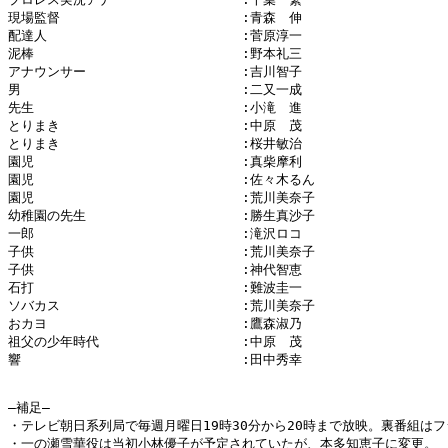
現場監督　　　　　　　　　　　　　　:青森　伸

配達人　　　　　　　　　　　　　　　:菅原淳一

泥棒　　　　　　　　　　　　　　　　:野本礼三

アナウンサー　　　　　　　　　　　　:吉川智子

男　　　　　　　　　　　　　　　　　:二又一成

先生　　　　　　　　　　　　　　　　:小滝　進

とりまき　　　　　　　　　　　　　　:中原　茂

とりまき　　　　　　　　　　　　　　:桜井敏治

園児　　　　　　　　　　　　　　　　:真柴摩利

園児　　　　　　　　　　　　　　　　:佐々木るん

園児　　　　　　　　　　　　　　　　:荒川美奈子

幼稚園の先生　　　　　　　　　　　　:勝生真沙子

一郎　　　　　　　　　　　　　　　　:滝沢ロコ

子供　　　　　　　　　　　　　　　　:荒川美奈子

子供　　　　　　　　　　　　　　　　:神代智恵

石打　　　　　　　　　　　　　　　　:難波圭一

ソバカス　　　　　　　　　　　　　　:荒川美奈子

おカヨ　　　　　　　　　　　　　　　:鷹森淑乃

祖父の少年時代　　　　　　　　　　　:中原　茂

響　　　　　　　　　　　　　　　　　:田中秀幸

―補足―

・テレビ朝日系列局で毎週月曜日19時30分から20時まで放映。裏番組は
・一の瀬雪華役は当初小林優子が予定されていたが、本多知恵子に変更。
