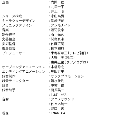
企画　　　　　　　　　　　　:内間　稔

　　　　　　　　　　　　　　:九里一平

　　　　　　　　　　　　　　:井上　明

シリーズ構成　　　　　　　　:小山高男

キャラクターデザイン　　　　:浜崎博嗣

メカニックデザイン　　　　　:アンモナイト

音楽　　　　　　　　　　　　:渡辺俊幸

制作担当　　　　　　　　　　:石川光久

文芸担当　　　　　　　　　　:関島真瀬

美術監督　　　　　　　　　　:佐藤広明

撮影監督　　　　　　　　　　:橋本和典

プロデューサー　　　　　　　:宇都宮恭三(テレビ朝日)

　　　　　　　　　　　　　　:大野　実(読広)

　　　　　　　　　　　　　　:由井正俊(タツノコプロ)

オープニングアニメーション　:本橋秀之

エンディングアニメーション　:奥田万里

録音制作　　　　　　　　　　:ザックプロモーション

録音ディレクター　　　　　　:清水勝則

録音　　　　　　　　　　　　:中村　修

録音助手　　　　　　　　　　:蒲原英一

　　　　　　　　　　　　　　:しば　ぜん

音響　　　　　　　　　　　　:アニメサウンド

　　　　　　　　　　　　　　:佐々木純一

　　　　　　　　　　　　　　:野口　透

現像　　　　　　　　　　　　:IMAGICA
