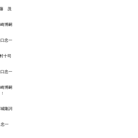
藤　茂

浜崎博嗣

井口忠一

村十司

井口忠一

浜崎博嗣

:

西城隆詞

忠一
