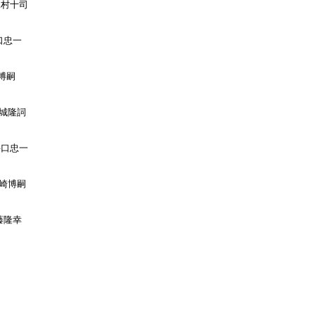
水村十司

口忠一

博嗣

城隆詞

井口忠一

崎博嗣

藤隆幸
