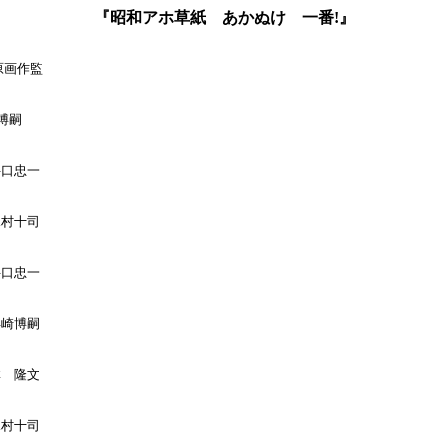
『昭和アホ草紙 あかぬけ 一番!』
原画作監

博嗣

井口忠一

水村十司

井口忠一

浜崎博嗣

林　隆文

水村十司
