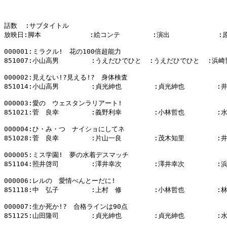
話数  :サブタイトル

放映日:脚本            :絵コンテ        :演出            :
000001:ミラクル!　花の100倍超能力

851007:小山高男        :うえだひでひと  :うえだひでひと  :浜崎
000002:見えない!?見える!?　身体検査

851014:小山高男        :貞光紳也        :貞光紳也        :
000003:愛の　ウェスタンラリアート!

851021:菅　良幸        :義野利幸        :小林哲也        :
000004:ひ・み・つ　ナイショにしてネ

851028:菅　良幸        :片山一良        :茂木知里        :
000005:ミス学園!　夢の水着デスマッチ

851104:照井啓司        :澤井幸次        :澤井幸次        :
000006:レルの　愛情べんとーだに!

851118:中　弘子        :上村　修        :小林哲也        :
000007:生か死か!?　合格ラインは90点

851125:山田隆司        :貞光紳也        :貞光紳也        :