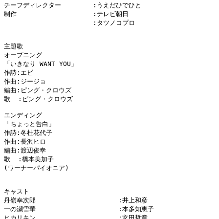
チーフディレクター　　　　　:うえだひでひと

制作　　　　　　　　　　　　:テレビ朝日

　　　　　　　　　　　　　　:タツノコプロ

主題歌

オープニング

「いきなり WANT YOU」

作詩:エビ

作曲:ジージョ

編曲:ピング・クロウズ

歌  :ピング・クロウズ

エンディング

「ちょっと告白」

作詩:冬杜花代子

作曲:長沢ヒロ

編曲:渡辺俊幸

歌  :橋本美加子

(ワーナーパイオニア)

キャスト

丹嶺幸次郎　　　　　　　　　　　　　:井上和彦

一の瀬雪華　　　　　　　　　　　　　:本多知恵子

ヒカリキン　　　　　　　　　　　　　:玄田哲章
