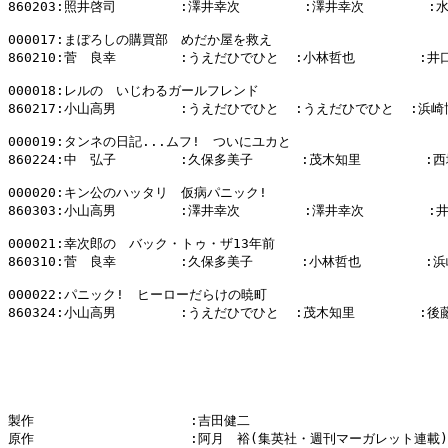
860203:照井啓司        :澤井幸次        :澤井幸次        :
000017:まぼろしの購買部　めだか屋を救え

860210:菅　良幸        :うえだひでひと  :小林哲也        :井
000018:レルの　いじわるガールフレンド

860217:小山高男        :うえだひでひと  :うえだひでひと  :浜崎
000019:タンネの日記...ムフ!　ついにユカと

860224:中　弘子        :久保多美子      :茂木知里        :西
000020:キン公のハッタリ　仮病パニック!

860303:小山高男        :澤井幸次        :澤井幸次        :
000021:幸次郎の　バック・トゥ・ザ13年前

860310:菅　良幸        :久保多美子      :小林哲也        :浜
000022:パニック!　ヒーローだらけの暁町

860324:小山高男        :うえだひでひと  :茂木知里        :後
製作　　　　　　　　　　　　:吉田健二

原作　　　　　　　　　　　　:阿月　裕(集英社・週刊マーガレット連載)
