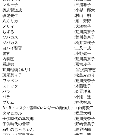
レル王子　　　　　　　　　　　　　　:三浦雅子

奥志賀道成　　　　　　　　　　　　　:小杉十郎太

斑尾先生　　　　　　　　　　　　　　:村山　明

八方リカ　　　　　　　　　　　　　　:鳳　芳野

メリィ　　　　　　　　　　　　　　　:大塚智子

ちずる　　　　　　　　　　　　　　　:荒川美奈子

ソバカス　　　　　　　　　　　　　　:荒川美奈子

ソバカス　　　　　　　　　　　　　　:松井菜桜子

白バイ警官　　　　　　　　　　　　　:二又一成

警官　　　　　　　　　　　　　　　　:小野健一

内科医　　　　　　　　　　　　　　　:荒川美奈子

看護婦　　　　　　　　　　　　　　　:冨吉玲子

茸川瑠璃(ルリ)　　　　　　　　　　　:富沢美智恵

斑尾菜々子　　　　　　　　　　　　　:松島みのり

ワッペン　　　　　　　　　　　　　　:荒川美奈子

ストック　　　　　　　　　　　　　　:木藤聡子

パラ　　　　　　　　　　　　　　　　:鈴置洋孝

パラ　　　　　　　　　　　　　　　　:小滝　進

プリム　　　　　　　　　　　　　　　:神代智恵

B・B・マスク(雪華のパパ/一の瀬強力) :内海賢二

タマヒカル　　　　　　　　　　　　　:郷里大輔

子供時代の幸次郎　　　　　　　　　　:荒川美奈子

子供時代の雪華　　　　　　　　　　　:野崎貴美子

石打のじっちゃん　　　　　　　　　　:納谷悟郎

プロレス実況アナ　　　　　　　　　　:千葉　繁
