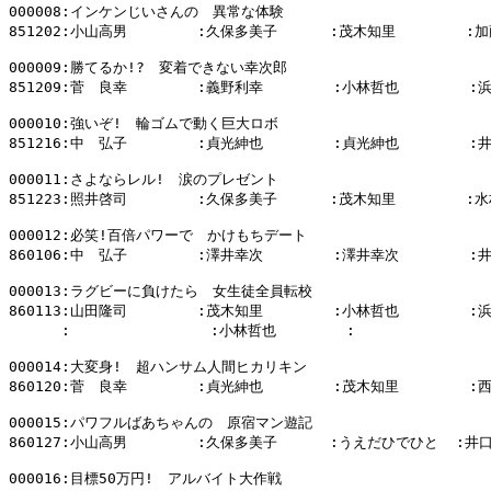
000008:インケンじいさんの　異常な体験

851202:小山高男        :久保多美子      :茂木知里        :加
000009:勝てるか!?　変着できない幸次郎

851209:菅　良幸        :義野利幸        :小林哲也        :
000010:強いぞ!　輪ゴムで動く巨大ロボ

851216:中　弘子        :貞光紳也        :貞光紳也        :
000011:さよならレル!　涙のプレゼント

851223:照井啓司        :久保多美子      :茂木知里        :水
000012:必笑!百倍パワーで　かけもちデート

860106:中　弘子        :澤井幸次        :澤井幸次        :
000013:ラグビーに負けたら　女生徒全員転校

860113:山田隆司        :茂木知里        :小林哲也        :
      :                :小林哲也        :                
000014:大変身!　超ハンサム人間ヒカリキン

860120:菅　良幸        :貞光紳也        :茂木知里        :
000015:パワフルばあちゃんの　原宿マン遊記

860127:小山高男        :久保多美子      :うえだひでひと  :井口
000016:目標50万円!　アルバイト大作戦
