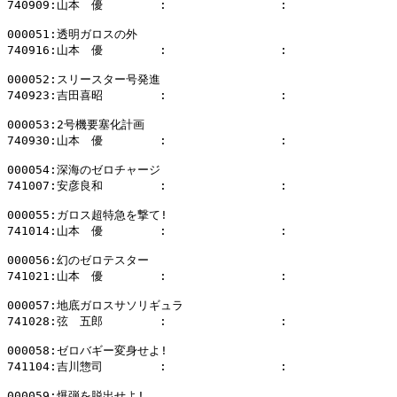
740909:山本　優        :                :              
000051:透明ガロスの外

740916:山本　優        :                :              
000052:スリースター号発進

740923:吉田喜昭        :                :              
000053:2号機要塞化計画

740930:山本　優        :                :              
000054:深海のゼロチャージ

741007:安彦良和        :                :              
000055:ガロス超特急を撃て!

741014:山本　優        :                :              
000056:幻のゼロテスター

741021:山本　優        :                :              
000057:地底ガロスサソリギュラ

741028:弦　五郎        :                :              
000058:ゼロバギー変身せよ!

741104:吉川惣司        :                :              
000059:爆弾を脱出せよ!
