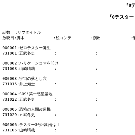
『0テ
『0テスター 
話数  :サブタイトル

放映日:脚本            :絵コンテ        :演出            :
000001:ゼロテスター誕生

731001:五武冬史        :                :              
000002:ハリケーンコマを叩け

731008:山崎晴哉        :                :              
000003:宇宙の落とし穴

731015:井上知士        :                :              
000004:SOS!第一惑星基地

731022:五武冬史        :                :              
000005:恐怖の人間改造機

731029:五武冬史        :                :              
000006:テスター3号出動せよ!

731105:山崎晴哉        :                :              