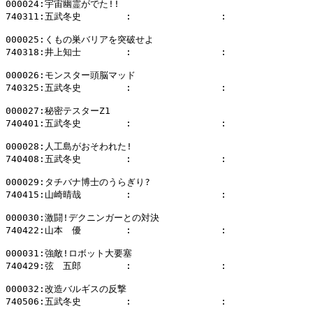
000024:宇宙幽霊がでた!!

740311:五武冬史        :                :              
000025:くもの巣バリアを突破せよ

740318:井上知士        :                :              
000026:モンスター頭脳マッド

740325:五武冬史        :                :              
000027:秘密テスターZ1

740401:五武冬史        :                :              
000028:人工島がおそわれた!

740408:五武冬史        :                :              
000029:タチバナ博士のうらぎり?

740415:山崎晴哉        :                :              
000030:激闘!デクニンガーとの対決

740422:山本　優        :                :              
000031:強敵!ロボット大要塞

740429:弦　五郎        :                :              
000032:改造バルギスの反撃

740506:五武冬史        :                :              