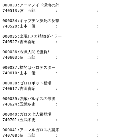
000033:アーマノイド深海の外

740513:弦　五郎        :                :              
000034:キャプテン決死の反撃

740520:山本　優        :                :              
000035:出現!メカ植物ダイラー

740527:吉田喜昭        :                :              
000036:冷凍人間で勝負!

740603:弦　五郎        :                :              
000037:標的はゼロテスター

740610:山本　優        :                :              
000038:ゼロロボット登場

740617:吉田喜昭        :                :              
000039:強敵バルギスの最後

740624:五武冬史        :                :              
000040:ガロス七人衆登場

740701:五武冬史        :                :              
000041:アニマルガロスの襲来

740708:弦　五郎        :                :              