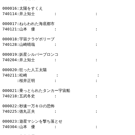
000016:太陽をすくえ

740114:井上知士        :                :              
000017:ねらわれた海底都市

740121:山本　優        :                :              
000018:宇宙クラゲポリーブ

740128:山崎晴哉        :                :              
000019:妖星シルバーブロンコ

740204:井上知士        :                :              
000020:狂った人工太陽

740211:松崎            :                :             
      :桜井正明        :                :                
000021:乗っとられたタンカー宇宙船

740218:五武冬史        :                :              
000022:秒速一万キロの恐怖

740225:徳丸正夫        :                :              
000023:遊星マシンを撃ち落とせ

740304:山本　優        :                :              