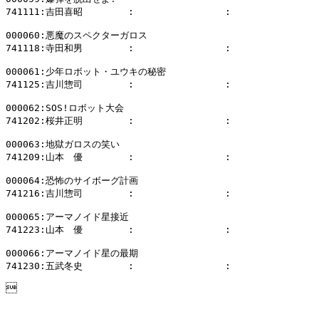
741111:吉田喜昭        :                :              
000060:悪魔のスペクターガロス

741118:寺田和男        :                :              
000061:少年ロボット・ユウキの秘密

741125:吉川惣司        :                :              
000062:SOS!ロボット大会

741202:桜井正明        :                :              
000063:地獄ガロスの笑い

741209:山本　優        :                :              
000064:恐怖のサイボーグ計画

741216:吉川惣司        :                :              
000065:アーマノイド星接近

741223:山本　優        :                :              
000066:アーマノイド星の最期

