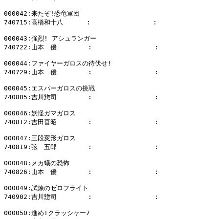
000042:来たぞ!恐竜軍団

740715:高橋和十八      :                :              
000043:強烈! アシュランガー

740722:山本　優        :                :              
000044:ファイヤーガロスの待伏せ!

740729:山本　優        :                :              
000045:エスパーガロスの挑戦

740805:吉川惣司        :                :              
000046:妖怪ガマガロス

740812:吉田喜昭        :                :              
000047:三段変形ガロス

740819:弦　五郎        :                :              
000048:メカ蟻の恐怖

740826:山本　優        :                :              
000049:試煉のゼロフライト

740902:吉川惣司        :                :              
000050:進め!クラッシャー7
