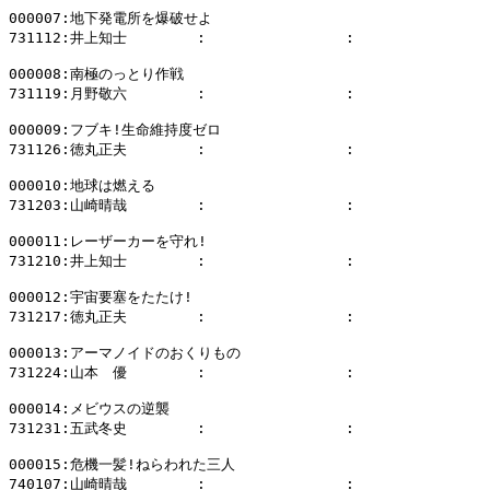
000007:地下発電所を爆破せよ

731112:井上知士        :                :              
000008:南極のっとり作戦

731119:月野敬六        :                :              
000009:フブキ!生命維持度ゼロ

731126:徳丸正夫        :                :              
000010:地球は燃える

731203:山崎晴哉        :                :              
000011:レーザーカーを守れ!

731210:井上知士        :                :              
000012:宇宙要塞をたたけ!

731217:徳丸正夫        :                :              
000013:アーマノイドのおくりもの

731224:山本　優        :                :              
000014:メビウスの逆襲

731231:五武冬史        :                :              
000015:危機一髪!ねらわれた三人

740107:山崎晴哉        :                :              