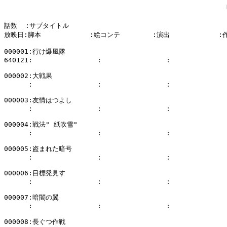
話数  :サブタイトル

放映日:脚本            :絵コンテ        :演出            :
000001:行け爆風隊

640121:                :                :              
000002:大戦果

      :                :                :              
000003:友情はつよし

      :                :                :              
000004:戦法" 紙吹雪" 

      :                :                :              
000005:盗まれた暗号

      :                :                :              
000006:目標発見す

      :                :                :              
000007:暗闇の翼

      :                :                :              
000008:長ぐつ作戦
