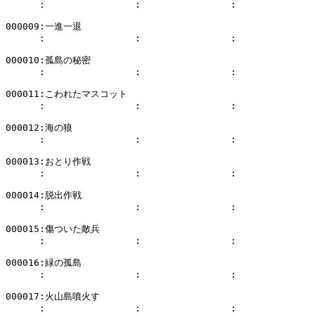
      :                :                :              
000009:一進一退

      :                :                :              
000010:孤島の秘密

      :                :                :              
000011:こわれたマスコット

      :                :                :              
000012:海の狼

      :                :                :              
000013:おとり作戦

      :                :                :              
000014:脱出作戦

      :                :                :              
000015:傷ついた敵兵

      :                :                :              
000016:緑の孤島

      :                :                :              
000017:火山島噴火す

      :                :                :              