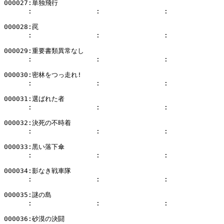
000027:単独飛行

      :                :                :              
000028:罠

      :                :                :              
000029:重要書類異常なし

      :                :                :              
000030:密林をつっ走れ!

      :                :                :              
000031:選ばれた者

      :                :                :              
000032:決死の不時着

      :                :                :              
000033:黒い落下傘

      :                :                :              
000034:影なき戦車隊

      :                :                :              
000035:謎の島

      :                :                :              
000036:砂漠の決闘
