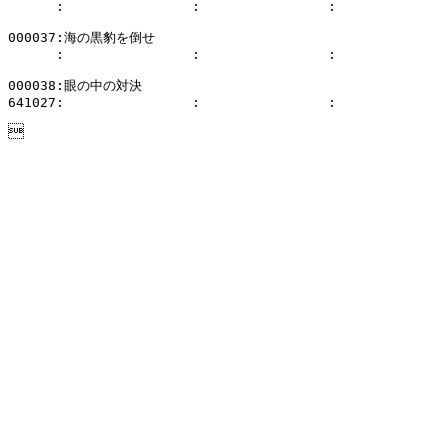
      :                :                :              
000037:海の黒豹を倒せ

      :                :                :              
000038:眼の中の対決

