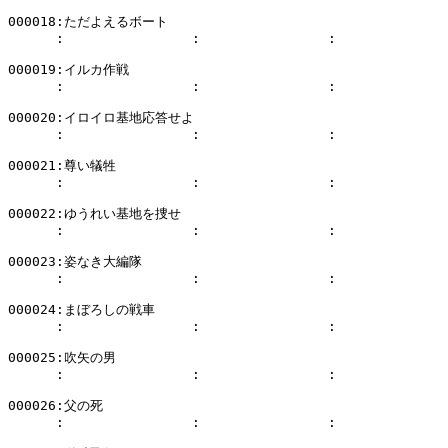
000018:ただよえるボート

      :                :                :              
000019:イルカ作戦

      :                :                :              
000020:イロイロ基地応答せよ

      :                :                :              
000021:尊い犠牲

      :                :                :              
000022:ゆうれい基地を捜せ

      :                :                :              
000023:姿なき大編隊

      :                :                :              
000024:まぼろしの戦車

      :                :                :              
000025:吹矢の男

      :                :                :              
000026:父の死

      :                :                :              